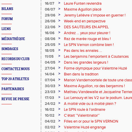
>
16/07
Laure Funten reviendra
>
BILANS
06/07
Maxime Aguillon placé
>
29/06
Jeremy Lelièvre s'impose en guerrier !
FORUM
>
26/06
Week-end en perspective
>
22/06
DES SAUTEURS EN APPEL
LIENS
>
16/06
Andrez ... yeux pour pleurer !
>
08/06
Raz de marée rouge et bleu !
MÉDIATHÈQUE
>
25/05
Le SPN Vernon combine bien !
SONDAGES
>
18/05
Pas dans les annales ...
>
11/05
Les benjamins l'emportent à Coutances
RECORDS DU CLUB
>
04/05
Dans les grandes largeurs !
>
27/04
Forme olympique pour Valentine Huzé
CONTACTEZ NOUS
>
14/04
Bien dans la tradition
TOP 20 ATHLETES
>
07/04
Marion Vandemoortele de toute une class
>
30/03
Maxime Aiguillon, roi des benjamins !
PARTENAIRES
>
23/03
Mathieu Vandewalle et Jacqueline Terrie
>
17/03
Luc Lenoury et les V2 sur le podium. Laur
REVUE DE PRESSE
>
24/02
A moitié vide ou à moitié plein ?
>
16/02
Le SPN roule à l'ordinaire
>
10/02
C'était ''Valentinator''
>
04/02
Filles en or pour le SPN VERNON
>
02/02
Valentine Huzé engrange