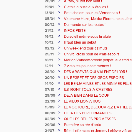
>
26/01
Alizay, plutôt bon vent !
>
19/01
C'était la piste aux étoiles !
>
13/01
Petit chelem pour les Vernonnais !
>
05/01
Valentine Huze, Malika Florentine et Jéré
plancher !
>
30/12
Du monde sur les routes !
>
21/12
INFOS PISTE
>
16/12
Du soleil même sous la pluie
>
10/12
Il faut bien un début
>
02/12
Un week end tous azimuts
>
25/11
Un vrai cross pour de vrais espoirs
>
18/11
Marion Vandemorteele perpétue la traditi
>
12/11
7 victoires pour commencer !
>
28/10
DES ARGENTS QUI VALENT DE L'OR !
>
20/10
UN REGRET ET DES GROS ESPOIRS
>
14/10
LES BENJAMINES ET LES MINIMES FILL
>
07/10
ILS IRONT TOUS A CASTRES
>
29/09
DEJA BIEN DANS LE COUP
>
22/09
LE VIEUX LION A RUGI
>
15/09
LE 4 OCTOBRE, DECOUVREZ L'ATHLE D
>
08/09
DEJA DES PERFORMANCES
>
02/09
QUELLES BELLES PROMESSES
>
29/08
Première soirée d'août
>
21/07
Rémi Lefrançois et Jeremy Lelièvre vifs ar