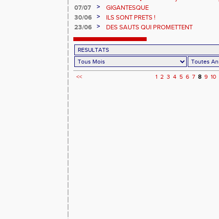
>
07/07
GIGANTESQUE
>
30/06
ILS SONT PRETS !
>
23/06
DES SAUTS QUI PROMETTENT
<<
1
2
3
4
5
6
7
8
9
10