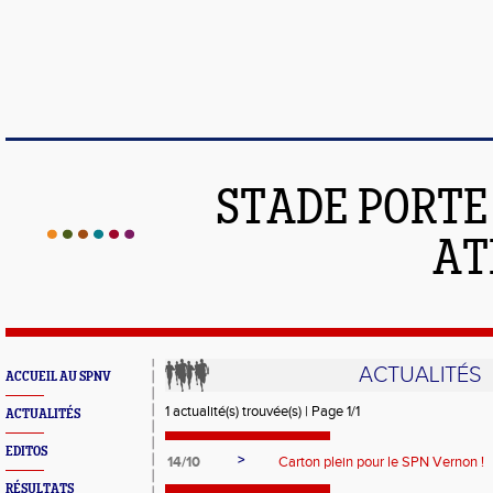
STADE PORT
AT
ACTUALITÉS
ACCUEIL AU SPNV
1 actualité(s) trouvée(s) | Page 1/1
ACTUALITÉS
EDITOS
>
14/10
Carton plein pour le SPN Vernon !
RÉSULTATS