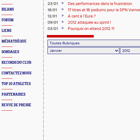
>
23/01
Des performances dans la frustration.
>
BILANS
16/01
17 titres et 18 podiums pour le SPN Vernon
>
12/01
A cent à l’Eure ?
FORUM
>
09/01
2012 attaquée au sprint !
>
03/01
Pourquoi on attend 2012 !!!
LIENS
MÉDIATHÈQUE
SONDAGES
RECORDS DU CLUB
CONTACTEZ NOUS
TOP 20 ATHLETES
PARTENAIRES
REVUE DE PRESSE