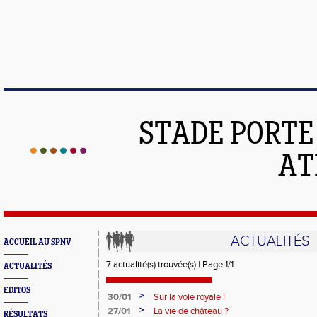
STADE PORT
AT
ACTUALITÉS
ACCUEIL AU SPNV
7 actualité(s) trouvée(s) | Page 1/1
ACTUALITÉS
EDITOS
>
30/01
Sur la voie royale !
>
27/01
La vie de château ?
RÉSULTATS