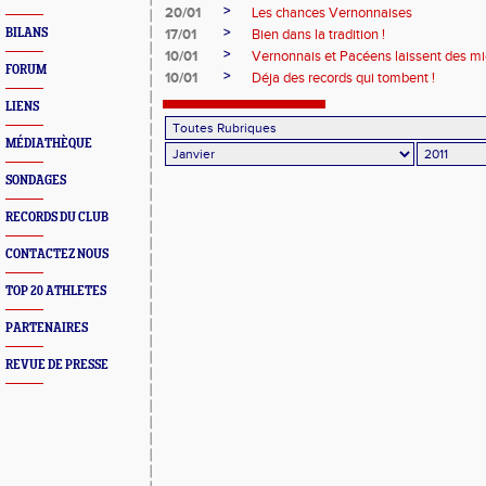
>
20/01
Les chances Vernonnaises
>
BILANS
17/01
Bien dans la tradition !
>
10/01
Vernonnais et Pacéens laissent des m
FORUM
>
10/01
Déja des records qui tombent !
LIENS
MÉDIATHÈQUE
SONDAGES
RECORDS DU CLUB
CONTACTEZ NOUS
TOP 20 ATHLETES
PARTENAIRES
REVUE DE PRESSE