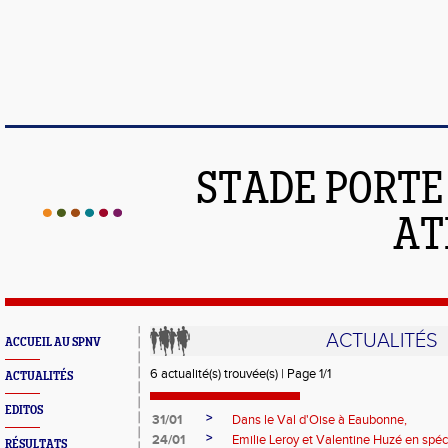
STADE PORT
AT
ACTUALITÉS
ACCUEIL AU SPNV
6 actualité(s) trouvée(s) | Page 1/1
ACTUALITÉS
EDITOS
>
31/01
Dans le Val d'Oise à Eaubonne,
>
24/01
Emilie Leroy et Valentine Huzé en spéc
RÉSULTATS