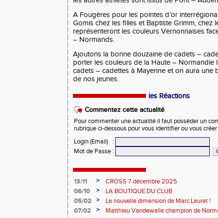
les autres athlètes sont issus de Pont – Audeme
A Fougères pour les pointes d’or interrégion
Gomis chez les filles et Baptiste Grimm, chez 
représenteront les couleurs Vernonnaises fac
– Normands.
Ajoutons la bonne douzaine de cadets – cade
porter les couleurs de la Haute – Normandie l
cadets – cadettes à Mayenne et on aura une bo
de nos jeunes.
les Réactions
Commentez cette actualité
Pour commenter une actualité il faut posséder un compt
rubrique ci-dessous pour vous identifier ou vous crée
Login (Email)
:
Mot de Passe
:
>
13/11
CROSS 7 décembre 2025
>
06/10
LA BOUTIQUE DU CLUB
>
05/02
La nouvelle dimension de Marc Lauret !
>
07/02
Matthieu Vandewalle champion de Norma