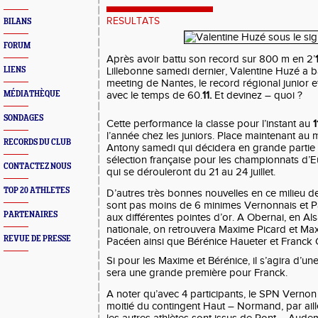
RESULTATS
BILANS
FORUM
Après avoir battu son record sur 800 m en 2’
LIENS
Lillebonne samedi dernier, Valentine Huzé a ba
meeting de Nantes, le record régional junior 
MÉDIATHÈQUE
avec le temps de 60.
11.
Et devinez – quoi ?
SONDAGES
Cette performance la classe pour l’instant au
1
l’année chez les juniors. Place maintenant au 
RECORDS DU CLUB
Antony samedi qui décidera en grande partie 
sélection française pour les championnats d’E
CONTACTEZ NOUS
qui se dérouleront du 21 au 24 juillet.
TOP 20 ATHLETES
D’autres très bonnes nouvelles en ce milieu 
sont pas moins de 6 minimes Vernonnais et Pa
PARTENAIRES
aux différentes pointes d’or. A Obernai, en Als
nationale, on retrouvera Maxime Picard et Max
REVUE DE PRESSE
Pacéen ainsi que Bérénice Haueter et Franck
Si pour les Maxime et Bérénice, il s’agira d’un
sera une grande première pour Franck.
A noter qu’avec 4 participants, le SPN Vernon 
moitié du contingent Haut – Normand, par aille