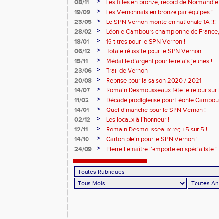
>
08/11
Les filles en bronze, record de Normandie 
>
19/09
Les Vernonnais en bronze par équipes !
>
23/05
Le SPN Vernon monte en nationale 1A !!!
>
28/02
Léonie Cambours championne de France, 
!
>
18/01
16 titres pour le SPN Vernon !
>
06/12
Totale réussite pour le SPN Vernon
>
15/11
Médaille d’argent pour le relais jeunes !
>
23/06
Trail de Vernon
>
20/08
Reprise pour la saison 2020 / 2021
>
14/07
Romain Desmousseaux fête le retour sur le
>
11/02
Décade prodigieuse pour Léonie Cambour
>
14/01
Quel dimanche pour le SPN Vernon !
>
02/12
Les locaux à l’honneur !
>
12/11
Romain Desmousseaux reçu 5 sur 5 !
>
14/10
Carton plein pour le SPN Vernon !
>
24/09
Pierre Lemaître l’emporte en spécialiste !