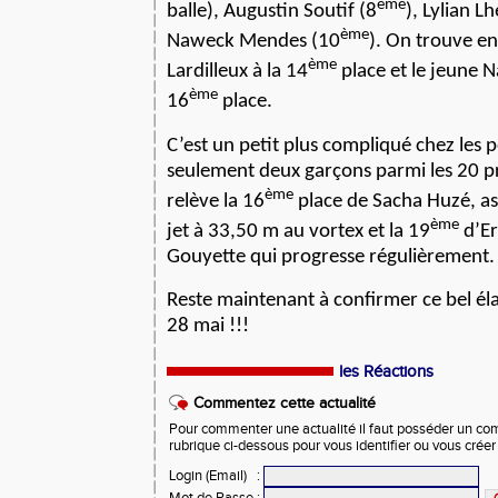
ème
balle), Augustin Soutif (8
), Lylian L
ème
Naweck Mendes (10
). On trouve e
ème
Lardilleux à la 14
place et le jeune 
ème
16
place.
C’est un petit plus compliqué chez les 
seulement deux garçons parmi les 20 p
ème
relève la 16
place de Sacha Huzé, as
ème
jet à 33,50 m au vortex et la 19
d’Er
Gouyette qui progresse régulièrement.
Reste maintenant à confirmer ce bel éla
28 mai !!!
les Réactions
Commentez cette actualité
Pour commenter une actualité il faut posséder un compt
rubrique ci-dessous pour vous identifier ou vous crée
Login (Email)
:
Mot de Passe
: