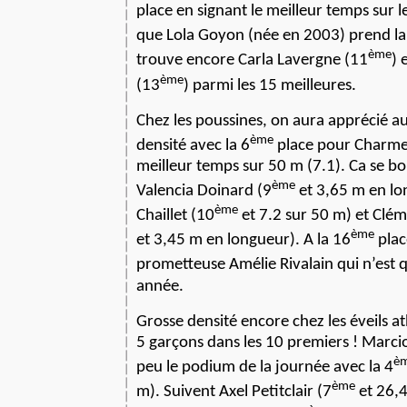
place en signant le meilleur temps sur l
que Lola Goyon (née en 2003) prend la
ème
trouve encore Carla Lavergne (11
) 
ème
(13
) parmi les 15 meilleures.
Chez les poussines, on aura apprécié aus
ème
densité avec la 6
place pour Charme
meilleur temps sur 50 m (7.1). Ca se bo
ème
Valencia Doinard (9
et 3,65 m en lon
ème
Chaillet (10
et 7.2 sur 50 m) et Clém
ème
et 3,45 m en longueur). A la 16
plac
prometteuse Amélie Rivalain qui n’est 
année.
Grosse densité encore chez les éveils a
5 garçons dans les 10 premiers ! Marci
è
peu le podium de la journée avec la 4
ème
m). Suivent Axel Petitclair (7
et 26,4