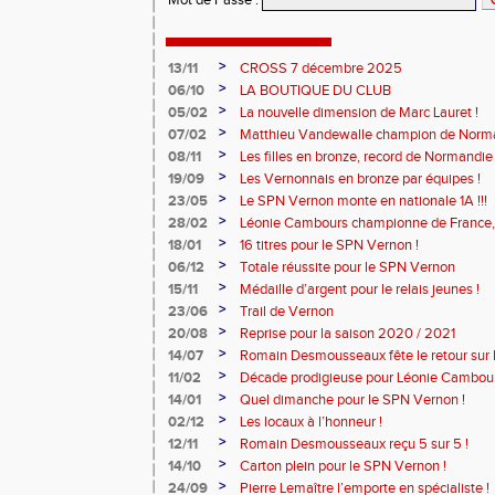
>
13/11
CROSS 7 décembre 2025
>
06/10
LA BOUTIQUE DU CLUB
>
05/02
La nouvelle dimension de Marc Lauret !
>
07/02
Matthieu Vandewalle champion de Norma
>
08/11
Les filles en bronze, record de Normandie 
>
19/09
Les Vernonnais en bronze par équipes !
>
23/05
Le SPN Vernon monte en nationale 1A !!!
>
28/02
Léonie Cambours championne de France, 
!
>
18/01
16 titres pour le SPN Vernon !
>
06/12
Totale réussite pour le SPN Vernon
>
15/11
Médaille d’argent pour le relais jeunes !
>
23/06
Trail de Vernon
>
20/08
Reprise pour la saison 2020 / 2021
>
14/07
Romain Desmousseaux fête le retour sur le
>
11/02
Décade prodigieuse pour Léonie Cambour
>
14/01
Quel dimanche pour le SPN Vernon !
>
02/12
Les locaux à l’honneur !
>
12/11
Romain Desmousseaux reçu 5 sur 5 !
>
14/10
Carton plein pour le SPN Vernon !
>
24/09
Pierre Lemaître l’emporte en spécialiste !