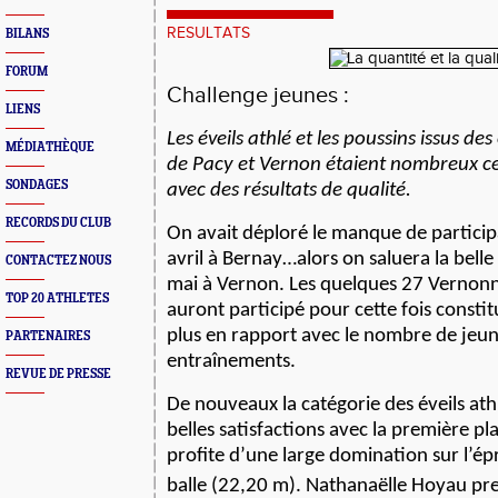
RESULTATS
BILANS
FORUM
Challenge jeunes :
LIENS
Les éveils athlé et les poussins issus de
MÉDIATHÈQUE
de Pacy et Vernon étaient nombreux c
SONDAGES
avec des résultats de qualité.
RECORDS DU CLUB
On avait déploré le manque de participa
avril à Bernay…alors on saluera la belle
CONTACTEZ NOUS
mai à Vernon. Les quelques 27 Vernonn
TOP 20 ATHLETES
auront participé pour cette fois constit
plus en rapport avec le nombre de jeun
PARTENAIRES
entraînements.
REVUE DE PRESSE
De nouveaux la catégorie des éveils athl
belles satisfactions avec la première pla
profite d’une large domination sur l’é
balle (22,20 m). Nathanaëlle Hoyau pre