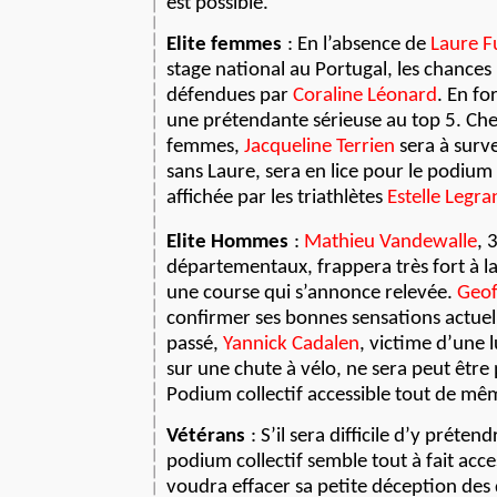
est possible.
Elite femmes
: En l’absence de
Laure F
stage national au Portugal, les chances 
défendues par
Coraline Léonard
. En fo
une prétendante sérieuse au top 5. Che
femmes,
Jacqueline Terrien
sera à surve
sans Laure, sera en lice pour le podium
affichée par les triathlètes
Estelle Legra
Elite Hommes
:
Mathieu Vandewalle
, 
départementaux, frappera très fort à l
une course qui s’annonce relevée.
Geof
confirmer ses bonnes sensations actuell
passé,
Yannick Cadalen
, victime d’une 
sur une chute à vélo, ne sera peut être
Podium collectif accessible tout de mê
Vétérans
: S’il sera difficile d’y préten
podium collectif semble tout à fait acce
voudra effacer sa petite déception de