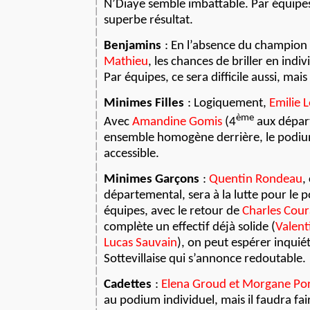
N’Diaye semble imbattable. Par équipe
superbe résultat.
Benjamins
: En l’absence du champio
Mathieu
, les chances de briller en indiv
Par équipes, ce sera difficile aussi, mai
Minimes Filles
: Logiquement,
Emilie 
ème
Avec
Amandine Gomis
(4
aux dépar
ensemble homogène derrière, le podiu
accessible.
Minimes Garçons
:
Quentin Rondeau
,
départemental, sera à la lutte pour le 
équipes, avec le retour de
Charles Cour
complète un effectif déjà solide (
Valent
Lucas Sauvain
), on peut espérer inquié
Sottevillaise qui s’annonce redoutable.
Cadettes
:
Elena Groud et Morgane Po
au podium individuel, mais il faudra fai