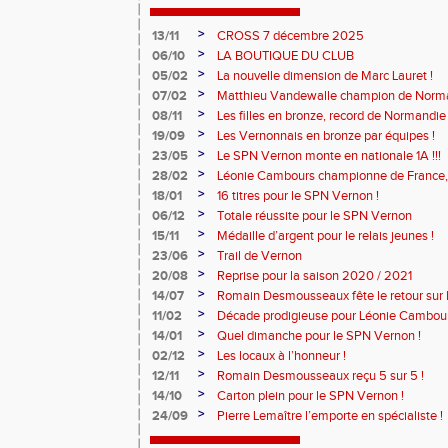
>
13/11
CROSS 7 décembre 2025
>
06/10
LA BOUTIQUE DU CLUB
>
05/02
La nouvelle dimension de Marc Lauret !
>
07/02
Matthieu Vandewalle champion de Norma
>
08/11
Les filles en bronze, record de Normandie 
>
19/09
Les Vernonnais en bronze par équipes !
>
23/05
Le SPN Vernon monte en nationale 1A !!!
>
28/02
Léonie Cambours championne de France, 
!
>
18/01
16 titres pour le SPN Vernon !
>
06/12
Totale réussite pour le SPN Vernon
>
15/11
Médaille d’argent pour le relais jeunes !
>
23/06
Trail de Vernon
>
20/08
Reprise pour la saison 2020 / 2021
>
14/07
Romain Desmousseaux fête le retour sur le
>
11/02
Décade prodigieuse pour Léonie Cambour
>
14/01
Quel dimanche pour le SPN Vernon !
>
02/12
Les locaux à l’honneur !
>
12/11
Romain Desmousseaux reçu 5 sur 5 !
>
14/10
Carton plein pour le SPN Vernon !
>
24/09
Pierre Lemaître l’emporte en spécialiste !