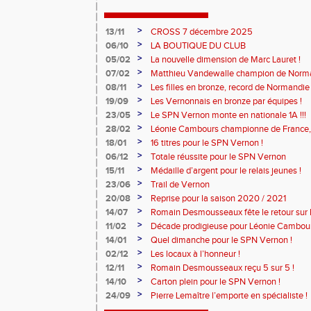
>
13/11
CROSS 7 décembre 2025
>
06/10
LA BOUTIQUE DU CLUB
>
05/02
La nouvelle dimension de Marc Lauret !
>
07/02
Matthieu Vandewalle champion de Norma
>
08/11
Les filles en bronze, record de Normandie 
>
19/09
Les Vernonnais en bronze par équipes !
>
23/05
Le SPN Vernon monte en nationale 1A !!!
>
28/02
Léonie Cambours championne de France, 
!
>
18/01
16 titres pour le SPN Vernon !
>
06/12
Totale réussite pour le SPN Vernon
>
15/11
Médaille d’argent pour le relais jeunes !
>
23/06
Trail de Vernon
>
20/08
Reprise pour la saison 2020 / 2021
>
14/07
Romain Desmousseaux fête le retour sur le
>
11/02
Décade prodigieuse pour Léonie Cambour
>
14/01
Quel dimanche pour le SPN Vernon !
>
02/12
Les locaux à l’honneur !
>
12/11
Romain Desmousseaux reçu 5 sur 5 !
>
14/10
Carton plein pour le SPN Vernon !
>
24/09
Pierre Lemaître l’emporte en spécialiste !