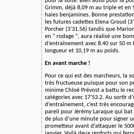
pour la suite. Bien aussi pour la po
Grimm, déjà 8,09 m au triple et en 
haies benjamines. Bonne prestatio
les futures cadettes Elena Groud (3
Porcher (3’31.56) tandis que Mari
en " rodage ", aura réalisé une bo
d’entraînement avec 8.40 sur 50 m 
longueur et 10,19 m au poids.
En avant marche !
Pour ce qui est des marcheurs, la s
très fructueuse puisque pour son p
minime Chloé Prévost a battu le re
catégories avec 17’53.2. Au sortir 
d’entraînement, c’est très encoura
pareil pour Jérémy Laraque qui bat 
de plus d’une minute pour signer u
prometteur avant d’attaquer le 500
janvier. Voilà deux renforts qui fer