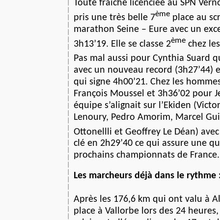
Toute fraîche licenciée au SPN Vern
ème
pris une très belle 7
place au sc
marathon Seine – Eure avec un exc
ème
3h13’19. Elle se classe 2
chez le
Pas mal aussi pour Cynthia Suard qu
avec un nouveau record (3h27’44) e
qui signe 4h00’21. Chez les homme
François Moussel et 3h36’02 pour J
équipe s’alignait sur l’Ekiden (Vict
Lenoury, Pedro Amorim, Marcel Gui
Ottonellli et Geoffrey Le Déan) ave
clé en 2h29’40 ce qui assure une qu
prochains championnats de France.
Les marcheurs déjà dans le rythme 
Après les 176,6 km qui ont valu à Al
place à Vallorbe lors des 24 heures