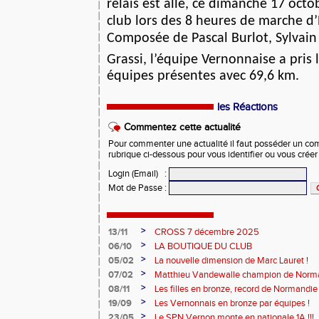
relais est allé, ce dimanche 17 octo
club lors des 8 heures de marche d
Composée de Pascal Burlot, Sylvain 
Grassi, l’équipe Vernonnaise a pris 
équipes présentes avec 69,6 km.
les Réactions
Commentez cette actualité
Pour commenter une actualité il faut posséder un compt
rubrique ci-dessous pour vous identifier ou vous crée
Login (Email)
:
Mot de Passe
:
>
13/11
CROSS 7 décembre 2025
>
06/10
LA BOUTIQUE DU CLUB
>
05/02
La nouvelle dimension de Marc Lauret !
>
07/02
Matthieu Vandewalle champion de Norma
>
08/11
Les filles en bronze, record de Normandie 
>
19/09
Les Vernonnais en bronze par équipes !
>
23/05
Le SPN Vernon monte en nationale 1A !!!