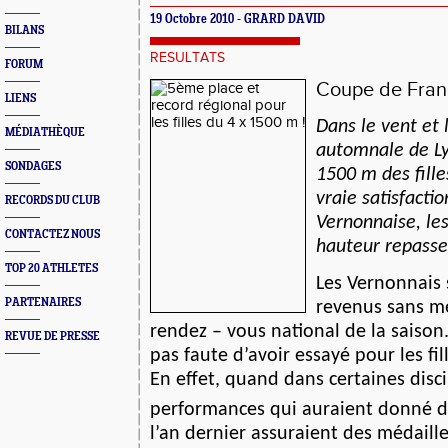
19 Octobre 2010 - GRARD DAVID
BILANS
RESULTATS
FORUM
Coupe de Franc
LIENS
Dans le vent et 
MÉDIATHÈQUE
automnale de Lyo
SONDAGES
1500 m des fille
vraie satisfacti
RECORDS DU CLUB
Vernonnaise, le
CONTACTEZ NOUS
hauteur repass
TOP 20 ATHLETES
Les Vernonnais
PARTENAIRES
revenus sans m
rendez – vous national de la saison.
REVUE DE PRESSE
pas faute d’avoir essayé pour les fi
En effet, quand dans certaines disci
performances qui auraient donné d
l’an dernier assuraient des médaille