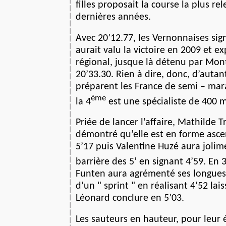
filles proposait la course la plus re
dernières années.
Avec 20’12.77, les Vernonnaises si
aurait valu la victoire en 2009 et e
régional, jusque là détenu par Mon
20’33.30. Rien à dire, donc, d’autan
préparent les France de semi – ma
ème
la 4
est une spécialiste de 400 m
Priée de lancer l’affaire, Mathilde T
démontré qu’elle est en forme asc
5’17 puis Valentine Huzé aura joli
barrière des 5’ en signant 4’59. En 
Funten aura agrémenté ses longues 
d’un " sprint " en réalisant 4’52 lai
Léonard conclure en 5’03.
Les sauteurs en hauteur, pour leur 