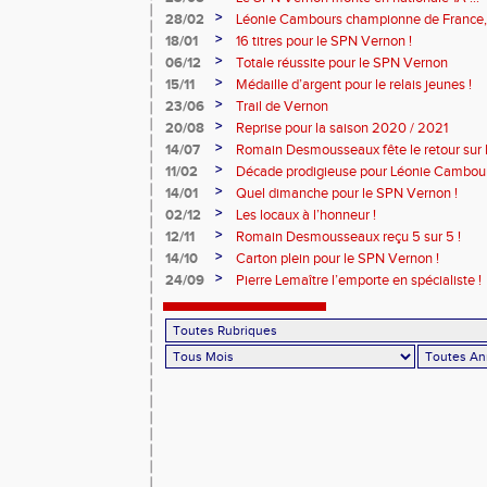
>
28/02
Léonie Cambours championne de France, 
!
>
18/01
16 titres pour le SPN Vernon !
>
06/12
Totale réussite pour le SPN Vernon
>
15/11
Médaille d’argent pour le relais jeunes !
>
23/06
Trail de Vernon
>
20/08
Reprise pour la saison 2020 / 2021
>
14/07
Romain Desmousseaux fête le retour sur le
>
11/02
Décade prodigieuse pour Léonie Cambour
>
14/01
Quel dimanche pour le SPN Vernon !
>
02/12
Les locaux à l’honneur !
>
12/11
Romain Desmousseaux reçu 5 sur 5 !
>
14/10
Carton plein pour le SPN Vernon !
>
24/09
Pierre Lemaître l’emporte en spécialiste !