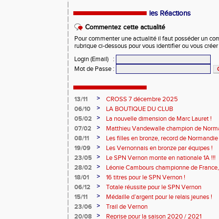
les Réactions
Commentez cette actualité
Pour commenter une actualité il faut posséder un compt
rubrique ci-dessous pour vous identifier ou vous crée
Login (Email)
:
Mot de Passe
:
>
13/11
CROSS 7 décembre 2025
>
06/10
LA BOUTIQUE DU CLUB
>
05/02
La nouvelle dimension de Marc Lauret !
>
07/02
Matthieu Vandewalle champion de Norma
>
08/11
Les filles en bronze, record de Normandie 
>
19/09
Les Vernonnais en bronze par équipes !
>
23/05
Le SPN Vernon monte en nationale 1A !!!
>
28/02
Léonie Cambours championne de France, 
!
>
18/01
16 titres pour le SPN Vernon !
>
06/12
Totale réussite pour le SPN Vernon
>
15/11
Médaille d’argent pour le relais jeunes !
>
23/06
Trail de Vernon
>
20/08
Reprise pour la saison 2020 / 2021