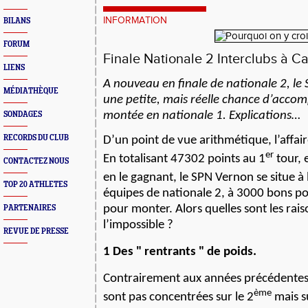
INFORMATION
BILANS
FORUM
Finale Nationale 2 Interclubs à Ca
LIENS
A nouveau en finale de nationale 2, l
MÉDIATHÈQUE
une petite, mais réelle chance d’accompl
montée en nationale 1. Explications…
SONDAGES
RECORDS DU CLUB
D’un point de vue arithmétique, l’affair
er
En totalisant 47302 points au 1
tour,
CONTACTEZ NOUS
en le gagnant, le SPN Vernon se situe à 
TOP 20 ATHLETES
équipes de nationale 2, à 3000 bons poi
pour monter. Alors quelles sont les rais
PARTENAIRES
l’impossible ?
REVUE DE PRESSE
1 Des " rentrants " de poids.
Contrairement aux années précédentes,
ème
sont pas concentrées sur le 2
mais su