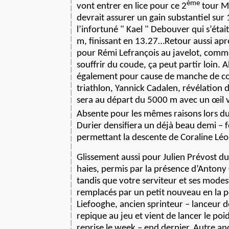
ème
vont entrer en lice pour ce 2
tour M
devrait assurer un gain substantiel su
l’infortuné " Kael " Debouver qui s’éta
m, finissant en 13.27…Retour aussi apr
pour Rémi Lefrançois au javelot, comme
souffrir du coude, ça peut partir loin.
également pour cause de manche de c
triathlon, Yannick Cadalen, révélation d
sera au départ du 5000 m avec un œil ve
Absente pour les mêmes raisons lors d
Durier densifiera un déjà beau demi – 
permettant la descente de Coraline Léo
Glissement aussi pour Julien Prévost du
haies, permis par la présence d’Antony
tandis que votre serviteur et ses mode
remplacés par un petit nouveau en la 
Liefooghe, ancien sprinteur – lanceur 
repique au jeu et vient de lancer le po
reprise le week – end dernier. Autre an