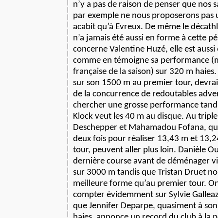
n’y a pas de raison de penser que nos 
par exemple ne nous proposerons pas 
acabit qu’à Evreux. De même le décath
n’a jamais été aussi en forme à cette pé
concerne Valentine Huzé, elle est aussi
comme en témoigne sa performance (me
française de la saison) sur 320 m haies
sur son 1500 m au premier tour, devrai
de la concurrence de redoutables adver
chercher une grosse performance tand
Klock veut les 40 m au disque. Au trip
Deschepper et Mahamadou Fofana, qui 
deux fois pour réaliser 13,43 m et 13,
tour, peuvent aller plus loin. Danièle 
dernière course avant de déménager vi
sur 3000 m tandis que Tristan Druet n
meilleure forme qu’au premier tour. O
compter évidemment sur Sylvie Galleazz
que Jennifer Deparpe, quasiment à son
haies, annonce un record du club à la p