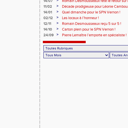
>
14/07
Romain Desmousseaux fête le retour sur le
>
11/02
Décade prodigieuse pour Léonie Cambour
>
14/01
Quel dimanche pour le SPN Vernon !
>
02/12
Les locaux à l’honneur !
>
12/11
Romain Desmousseaux reçu 5 sur 5 !
>
14/10
Carton plein pour le SPN Vernon !
>
24/09
Pierre Lemaître l’emporte en spécialiste !