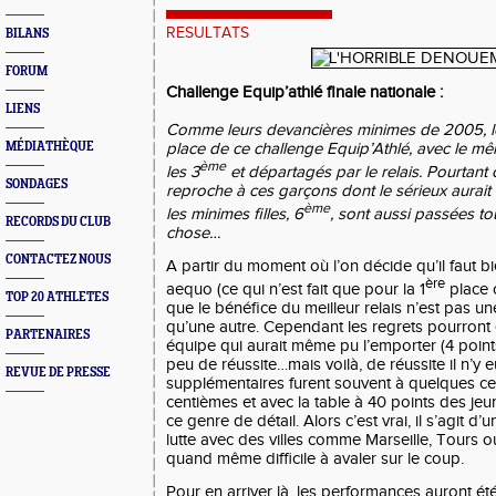
RESULTATS
BILANS
FORUM
Challenge Equip’athlé finale nationale :
LIENS
Comme leurs devancières minimes de 2005, les
MÉDIATHÈQUE
place de ce challenge Equip’Athlé, avec le 
ème
les 3
et départagés par le relais. Pourtant 
SONDAGES
reproche à ces garçons dont le sérieux aurait
ème
les minimes filles, 6
, sont aussi passées t
RECORDS DU CLUB
chose…
CONTACTEZ NOUS
A partir du moment où l’on décide qu’il faut b
ère
aequo (ce qui n’est fait que pour la 1
place 
TOP 20 ATHLETES
que le bénéfice du meilleur relais n’est pas 
qu’une autre. Cependant les regrets pourront ê
PARTENAIRES
équipe qui aurait même pu l’emporter (4 poin
peu de réussite…mais voilà, de réussite il n’y 
REVUE DE PRESSE
supplémentaires furent souvent à quelques c
centièmes et avec la table à 40 points des jeu
ce genre de détail. Alors c’est vrai, il s’agit d’u
lutte avec des villes comme Marseille, Tours ou 
quand même difficile à avaler sur le coup.
Pour en arriver là, les performances auront été 