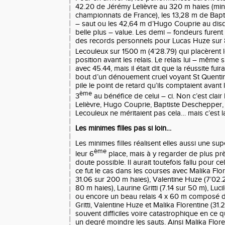
42.20 de Jérémy Lelièvre au 320 m haies (min
championnats de France), les 13,28 m de Bapt
– saut ou les 42,64 m d’Hugo Couprie au dis
belle plus – value. Les demi – fondeurs furent
des records personnels pour Lucas Huze sur 
Lecouleux sur 1500 m (4’28.79) qui placèrent 
position avant les relais. Le relais lui – même
avec 45.44, mais il était dit que la réussite fui
bout d’un dénouement cruel voyant St Quentin
pile le point de retard qu’ils comptaient avant l
ème
3
au bénéfice de celui – ci. Non c’est cla
Lelièvre, Hugo Couprie, Baptiste Deschepper,
Lecouleux ne méritaient pas cela… mais c’est la
Les minimes filles pas si loin…
Les minimes filles réalisent elles aussi une s
ème
leur 6
place, mais à y regarder de plus près,
doute possible. Il aurait toutefois fallu pour c
ce fut le cas dans les courses avec Malika Flor
31.06 sur 200 m haies), Valentine Huze (7’02.
80 m haies), Laurine Gritti (7.14 sur 50 m), Luc
ou encore un beau relais 4 x 60 m composé d
Gritti, Valentine Huze et Malika Florentine (31.
souvent difficiles voire catastrophique en ce q
un degré moindre les sauts. Ainsi Malika Flor