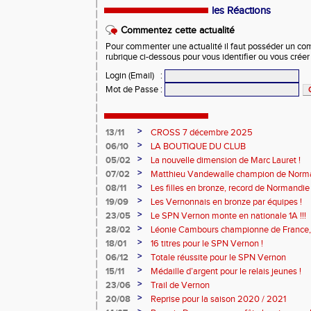
les Réactions
Commentez cette actualité
Pour commenter une actualité il faut posséder un compt
rubrique ci-dessous pour vous identifier ou vous crée
Login (Email)
:
Mot de Passe
:
>
13/11
CROSS 7 décembre 2025
>
06/10
LA BOUTIQUE DU CLUB
>
05/02
La nouvelle dimension de Marc Lauret !
>
07/02
Matthieu Vandewalle champion de Norma
>
08/11
Les filles en bronze, record de Normandie 
>
19/09
Les Vernonnais en bronze par équipes !
>
23/05
Le SPN Vernon monte en nationale 1A !!!
>
28/02
Léonie Cambours championne de France, 
!
>
18/01
16 titres pour le SPN Vernon !
>
06/12
Totale réussite pour le SPN Vernon
>
15/11
Médaille d’argent pour le relais jeunes !
>
23/06
Trail de Vernon
>
20/08
Reprise pour la saison 2020 / 2021