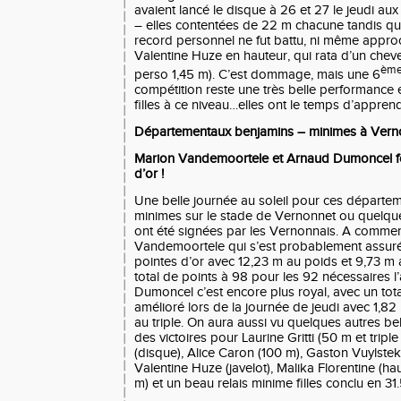
avaient lancé le disque à 26 et 27 le jeudi a
– elles contentées de 22 m chacune tandis qu
record personnel ne fut battu, ni même appro
Valentine Huze en hauteur, qui rata d’un cheve
èm
perso 1,45 m). C’est dommage, mais une 6
compétition reste une très belle performance 
filles à ce niveau…elles ont le temps d’apprend
Départementaux benjamins – minimes à Verno
Marion Vandemoortele et Arnaud Dumoncel fo
d’or !
Une belle journée au soleil pour ces départe
minimes sur le stade de Vernonnet ou quelqu
ont été signées par les Vernonnais. A comme
Vandemoortele qui s’est probablement assurée
pointes d’or avec 12,23 m au poids et 9,73 m a
total de points à 98 pour les 92 nécessaires 
Dumoncel c’est encore plus royal, avec un tot
amélioré lors de la journée de jeudi avec 1,82
au triple. On aura aussi vu quelques autres b
des victoires pour Laurine Gritti (50 m et trip
(disque), Alice Caron (100 m), Gaston Vuylste
Valentine Huze (javelot), Malika Florentine (ha
m) et un beau relais minime filles conclu en 31