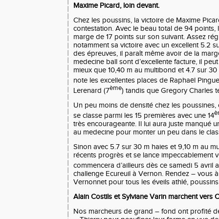
Maxime Picard, loin devant.
Chez les poussins, la victoire de Maxime Pica
contestation. Avec le beau total de 94 points, 
marge de 17 points sur son suivant. Assez réguli
notamment sa victoire avec un excellent 5.2 su
des épreuves, il paraît même avoir de la marge
medecine ball sont d’excellente facture, il peu
mieux que 10,40 m au multibond et 4.7 sur 30
note les excellentes places de Raphaël Pingue
ème
Lerenard (7
) tandis que Gregory Charles t
Un peu moins de densité chez les poussines,
è
se classe parmi les 15 premières avec une 14
très encourageante. Il lui aura juste manqué u
au medecine pour monter un peu dans le cla
Sinon avec 5.7 sur 30 m haies et 9,10 m au mu
récents progrès et se lance impeccablement ve
commencera d’ailleurs dès ce samedi 5 avril a
challenge Ecureuil à Vernon. Rendez – vous 
Vernonnet pour tous les éveils athlé, poussins
Alain Costils et Sylviane Varin marchent vers 
Nos marcheurs de grand – fond ont profité 