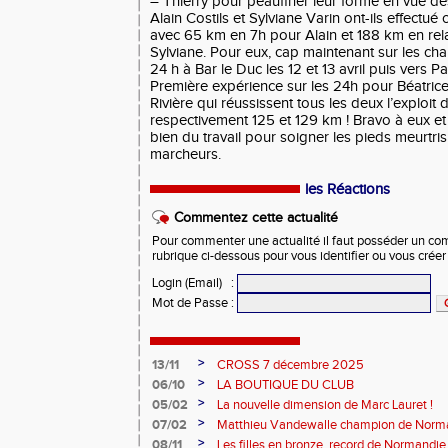
– Thierry pour peaufiner leur forme en vue de
Alain Costils et Sylviane Varin ont-ils effectué
avec 65 km en 7h pour Alain et 188 km en rela
Sylviane. Pour eux, cap maintenant sur les c
24 h à Bar le Duc les 12 et 13 avril puis vers
Première expérience sur les 24h pour Béatrice
Rivière qui réussissent tous les deux l’exploit 
respectivement 125 et 129 km ! Bravo à eux et
bien du travail pour soigner les pieds meurtr
marcheurs.
les Réactions
Commentez cette actualité
Pour commenter une actualité il faut posséder un compt
rubrique ci-dessous pour vous identifier ou vous crée
Login (Email)
:
Mot de Passe
:
>
13/11
CROSS 7 décembre 2025
>
06/10
LA BOUTIQUE DU CLUB
>
05/02
La nouvelle dimension de Marc Lauret !
>
07/02
Matthieu Vandewalle champion de Norma
>
08/11
Les filles en bronze, record de Normandie 