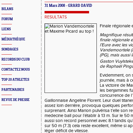
31 Mars 2008 - GRARD DAVID
BILANS
RESULTATS
FORUM
Finale régionale e
LIENS
Magnifique résult
MÉDIATHÈQUE
finale régionale 
l’Eure avec les v
SONDAGES
Vandemoortele (B
(PG), mais aussi
RECORDS DU CLUB
Gaston Vuylsteke
de Raphaël Pingue
CONTACTEZ NOUS
Evidemment, on s’
TOP 20 ATHLETES
journée, mais à ce
La victoire de M
PARTENAIRES
les benjamines fut
concurrence de l
REVUE DE PRESSE
Gaillonnaise Angeline Florent. Leur duel titane
assez loin derrière, provoqua quelques perfo
surprenant. Ainsi Marion pulvérisa t’elle son r
medecine ball pour l’établir à 13 m. Sur le 50 
aussi son record personnel avec 8.1 tandis qu’
sur 50 m (7.3) cela reste excellent, même si ap
léger déficit de vitesse.