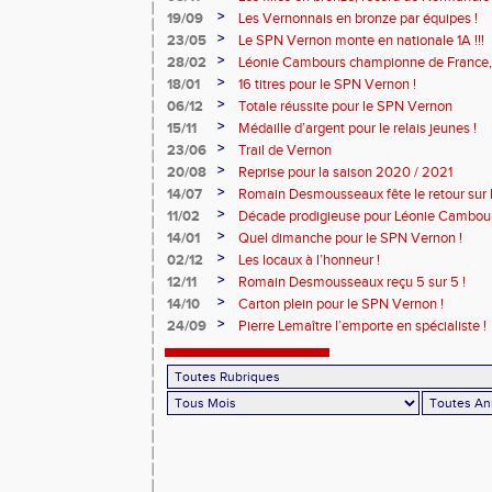
>
19/09
Les Vernonnais en bronze par équipes !
>
23/05
Le SPN Vernon monte en nationale 1A !!!
>
28/02
Léonie Cambours championne de France, 
!
>
18/01
16 titres pour le SPN Vernon !
>
06/12
Totale réussite pour le SPN Vernon
>
15/11
Médaille d’argent pour le relais jeunes !
>
23/06
Trail de Vernon
>
20/08
Reprise pour la saison 2020 / 2021
>
14/07
Romain Desmousseaux fête le retour sur le
>
11/02
Décade prodigieuse pour Léonie Cambour
>
14/01
Quel dimanche pour le SPN Vernon !
>
02/12
Les locaux à l’honneur !
>
12/11
Romain Desmousseaux reçu 5 sur 5 !
>
14/10
Carton plein pour le SPN Vernon !
>
24/09
Pierre Lemaître l’emporte en spécialiste !