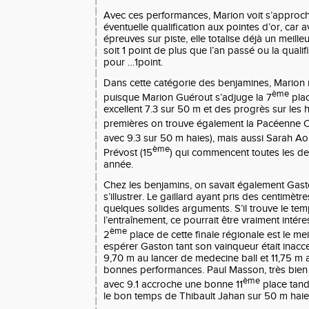
Avec ces performances, Marion voit s’approc
éventuelle qualification aux pointes d’or, car
épreuves sur piste, elle totalise déjà un meilleu
soit 1 point de plus que l’an passé ou la qualif
pour …1point.
Dans cette catégorie des benjamines, Marion n’
ème
puisque Marion Guérout s’adjuge la 7
pla
excellent 7.3 sur 50 m et des progrès sur les h
premières on trouve également la Pacéenne C
avec 9.3 sur 50 m haies), mais aussi Sarah Aou
ème
Prévost (15
) qui commencent toutes les deu
année.
Chez les benjamins, on savait également Gas
s’illustrer. Le gaillard ayant pris des centim
quelques solides arguments. S’il trouve le tem
l’entraînement, ce pourrait être vraiment intére
ème
2
place de cette finale régionale est le mei
espérer Gaston tant son vainqueur était inacc
9,70 m au lancer de medecine ball et 11,75 m a
bonnes performances. Paul Masson, très bien 
ème
avec 9.1 accroche une bonne 11
place tand
le bon temps de Thibault Jahan sur 50 m haies