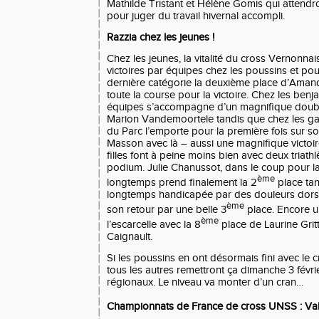
Mathilde Tristant et Hélène Gomis qui attendr
pour juger du travail hivernal accompli.
Razzia chez les jeunes !
Chez les jeunes, la vitalité du cross Vernonnai
victoires par équipes chez les poussins et pou
dernière catégorie la deuxième place d’Amandi
toute la course pour la victoire. Chez les benja
équipes s’accompagne d’un magnifique doublé
Marion Vandemoortele tandis que chez les ga
du Parc l’emporte pour la première fois sur s
Masson avec là – aussi une magnifique victoir
filles font à peine moins bien avec deux triathl
podium. Julie Chanussot, dans le coup pour la
ème
longtemps prend finalement la 2
place tan
longtemps handicapée par des douleurs dorsal
ème
son retour par une belle 3
place. Encore un
ème
l’escarcelle avec la 8
place de Laurine Gritti
Caignault.
Si les poussins en ont désormais fini avec le c
tous les autres remettront ça dimanche 3 févri
régionaux. Le niveau va monter d’un cran…
Championnats de France de cross UNSS : Val