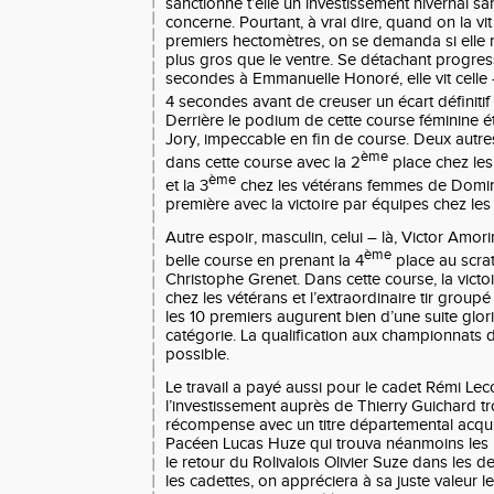
sanctionne t’elle un investissement hivernal s
concerne. Pourtant, à vrai dire, quand on la vit 
premiers hectomètres, on se demanda si elle n
plus gros que le ventre. Se détachant progre
secondes à Emmanuelle Honoré, elle vit celle 
4 secondes avant de creuser un écart définitif
Derrière le podium de cette course féminine é
Jory, impeccable en fin de course. Deux autre
ème
dans cette course avec la 2
place chez les
ème
et la 3
chez les vétérans femmes de Domin
première avec la victoire par équipes chez le
Autre espoir, masculin, celui – là, Victor Amor
ème
belle course en prenant la 4
place au scra
Christophe Grenet. Dans cette course, la victoi
chez les vétérans et l’extraordinaire tir grou
les 10 premiers augurent bien d’une suite glor
catégorie. La qualification aux championnats 
possible.
Le travail a payé aussi pour le cadet Rémi Lec
l’investissement auprès de Thierry Guichard tr
récompense avec un titre départemental acqui
Pacéen Lucas Huze qui trouva néanmoins les 
le retour du Rolivalois Olivier Suze dans les d
les cadettes, on appréciera à sa juste valeur l