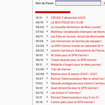
Mot de Passe
:
>
13/11
CROSS 7 décembre 2025
>
06/10
LA BOUTIQUE DU CLUB
>
05/02
La nouvelle dimension de Marc Lauret !
>
07/02
Matthieu Vandewalle champion de Norma
>
08/11
Les filles en bronze, record de Normandie 
>
19/09
Les Vernonnais en bronze par équipes !
>
23/05
Le SPN Vernon monte en nationale 1A !!!
>
28/02
Léonie Cambours championne de France, 
!
>
18/01
16 titres pour le SPN Vernon !
>
06/12
Totale réussite pour le SPN Vernon
>
15/11
Médaille d’argent pour le relais jeunes !
>
23/06
Trail de Vernon
>
20/08
Reprise pour la saison 2020 / 2021
>
14/07
Romain Desmousseaux fête le retour sur le
>
11/02
Décade prodigieuse pour Léonie Cambour
>
14/01
Quel dimanche pour le SPN Vernon !
>
02/12
Les locaux à l’honneur !
>
12/11
Romain Desmousseaux reçu 5 sur 5 !
>
14/10
Carton plein pour le SPN Vernon !