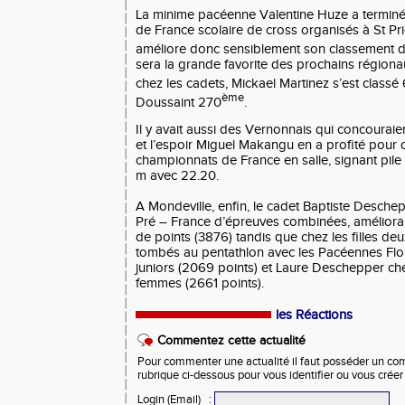
La minime pacéenne Valentine Huze a termin
de France scolaire de cross organisés à St Pri
améliore donc sensiblement son classement de
sera la grande favorite des prochains régiona
chez les cadets, Mickael Martinez s’est classé
ème
Doussaint 270
.
Il y avait aussi des Vernonnais qui concouraie
et l’espoir Miguel Makangu en a profité pour o
championnats de France en salle, signant pile
m avec 22.20.
A Mondeville, enfin, le cadet Baptiste Deschep
Pré – France d’épreuves combinées, amélioran
de points (3876) tandis que chez les filles de
tombés au pentathlon avec les Pacéennes Flo
juniors (2069 points) et Laure Deschepper che
femmes (2661 points).
les Réactions
Commentez cette actualité
Pour commenter une actualité il faut posséder un compt
rubrique ci-dessous pour vous identifier ou vous crée
Login (Email)
: