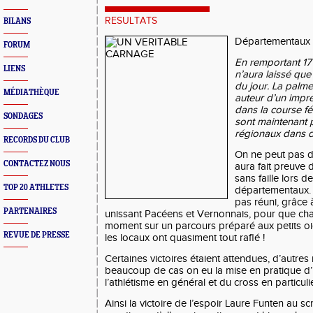
RESULTATS
BILANS
Départementaux 
FORUM
En remportant 17 
LIENS
n’aura laissé que
du jour. La palm
MÉDIATHÈQUE
auteur d’un impre
dans la course fé
SONDAGES
sont maintenant 
régionaux dans d
RECORDS DU CLUB
On ne peut pas d
CONTACTEZ NOUS
aura fait preuve d
sans faille lors 
TOP 20 ATHLETES
départementaux. 
pas réuni, grâce 
PARTENAIRES
unissant Pacéens et Vernonnais, pour que c
moment sur un parcours préparé aux petits o
REVUE DE PRESSE
les locaux ont quasiment tout raflé !
Certaines victoires étaient attendues, d’autre
beaucoup de cas on eu la mise en pratique d’
l’athlétisme en général et du cross en particulier
Ainsi la victoire de l’espoir Laure Funten au 