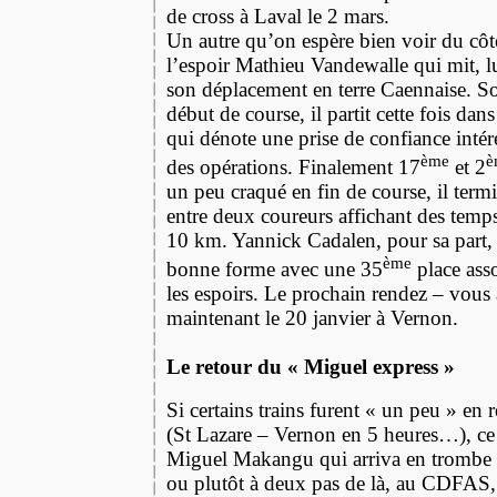
de cross à Laval le 2 mars.
Un autre qu’on espère bien voir du côté
l’espoir Mathieu Vandewalle qui mit, lui
son déplacement en terre Caennaise. S
début de course, il partit cette fois dans
qui dénote une prise de confiance intére
ème
è
des opérations. Finalement 17
et 2
un peu craqué en fin de course, il ter
entre deux coureurs affichant des temps
10 km. Yannick Cadalen, pour sa part,
ème
bonne forme avec une 35
place asso
les espoirs. Le prochain rendez – vous a
maintenant le 20 janvier à Vernon.
Le retour du « Miguel express »
Si certains trains furent « un peu » en 
(St Lazare – Vernon en 5 heures…), ce 
Miguel Makangu qui arriva en trombe
ou plutôt à deux pas de là, au CDFAS, 