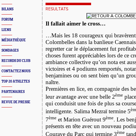
RESULTATS
BILANS
FORUM
Il fallait aimer le cross…
LIENS
…Mais les 18 courageux qui bravèrent 
MÉDIATHÈQUE
Colombelles dans la banlieue Caennaise
regretter car le déplacement fut profit
SONDAGES
choses furent appréciables lors de ce cr
RECORDS DU CLUB
ambiance collective qu’on nota est auss
victoires et 4 podiums remportés, not
CONTACTEZ NOUS
benjamines ou on sent bien qu’un group
naître.
TOP 20 ATHLETES
Premières en lice, en compagnie des ben
PARTENAIRES
ème
leur avantage avec une belle 2
place
REVUE DE PRESSE
qui conduisit une fois de plus sa cours
èm
intelligente. Salima Mezraï termine 5
ème
ème
7
et Marion Guérout 9
. Les ben
présents en tête avec un nouveau podi
ème
Couraye du Parc qui termine 3
tand