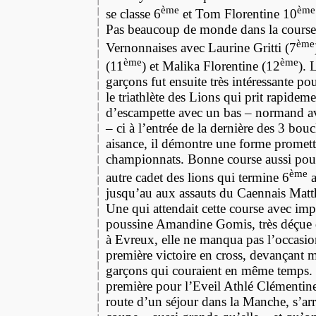
ème
ème
se classe 6
et Tom Florentine 10
Pas beaucoup de monde dans la course 
ème
Vernonnaises avec Laurine Gritti (7
ème
ème
(11
) et Malika Florentine (12
). 
garçons fut ensuite très intéressante p
le triathlète des Lions qui prit rapidem
d’escampette avec un bas – normand av
– ci à l’entrée de la dernière des 3 bou
aisance, il démontre une forme promet
championnats. Bonne course aussi pou
ème
autre cadet des lions qui termine 6
a
jusqu’au aux assauts du Caennais Matt
Une qui attendait cette course avec impa
poussine Amandine Gomis, très déçue 
à Evreux, elle ne manqua pas l’occasio
première victoire en cross, devançant
garçons qui couraient en même temps. 
première pour l’Eveil Athlé Clémentine 
route d’un séjour dans la Manche, s’arr