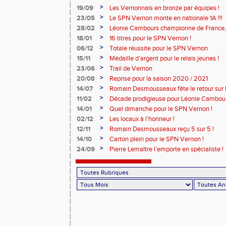
>
19/09
Les Vernonnais en bronze par équipes !
>
23/05
Le SPN Vernon monte en nationale 1A !!!
>
28/02
Léonie Cambours championne de France, 
!
>
18/01
16 titres pour le SPN Vernon !
>
06/12
Totale réussite pour le SPN Vernon
>
15/11
Médaille d’argent pour le relais jeunes !
>
23/06
Trail de Vernon
>
20/08
Reprise pour la saison 2020 / 2021
>
14/07
Romain Desmousseaux fête le retour sur le
>
11/02
Décade prodigieuse pour Léonie Cambour
>
14/01
Quel dimanche pour le SPN Vernon !
>
02/12
Les locaux à l’honneur !
>
12/11
Romain Desmousseaux reçu 5 sur 5 !
>
14/10
Carton plein pour le SPN Vernon !
>
24/09
Pierre Lemaître l’emporte en spécialiste !