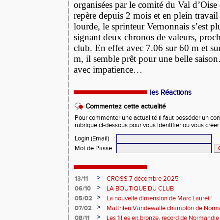
organisées par le comité du Val d’Oise
repère depuis 2 mois et en plein travai
lourde, le sprinteur Vernonnais s’est pl
signant deux chronos de valeurs, proch
club. En effet avec 7.06 sur 60 m et s
m, il semble prêt pour une belle saison
avec impatience…
les Réactions
Commentez cette actualité
Pour commenter une actualité il faut posséder un compt
rubrique ci-dessous pour vous identifier ou vous crée
Login (Email)
:
Mot de Passe
:
>
13/11
CROSS 7 décembre 2025
>
06/10
LA BOUTIQUE DU CLUB
>
05/02
La nouvelle dimension de Marc Lauret !
>
07/02
Matthieu Vandewalle champion de Norma
>
08/11
Les filles en bronze, record de Normandie 