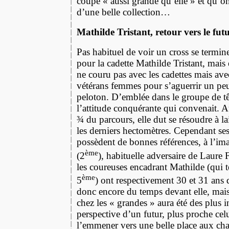
coupe « aussi grande qu’elle » et qu’on
d’une belle collection…
Mathilde Tristant, retour vers le fu
Pas habituel de voir un cross se termi
pour la cadette Mathilde Tristant, mais 
ne couru pas avec les cadettes mais avec
vétérans femmes pour s’aguerrir un peu
peloton. D’emblée dans le groupe de têt
l’attitude conquérante qui convenait. A
¾ du parcours, elle dut se résoudre à la
les derniers hectomètres. Cependant se
possèdent de bonnes références, à l’i
ème
(2
), habituelle adversaire de Laur
les coureuses encadrant Mathilde (qui 
ème
5
) ont respectivement 30 et 31 ans d
donc encore du temps devant elle, mais 
chez les « grandes » aura été des plus i
perspective d’un futur, plus proche celu
l’emmener vers une belle place aux ch