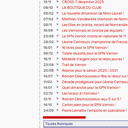
>
13/11
CROSS 7 décembre 2025
>
06/10
LA BOUTIQUE DU CLUB
>
05/02
La nouvelle dimension de Marc Lauret !
>
07/02
Matthieu Vandewalle champion de Norma
>
08/11
Les filles en bronze, record de Normandie 
>
19/09
Les Vernonnais en bronze par équipes !
>
23/05
Le SPN Vernon monte en nationale 1A !!!
>
28/02
Léonie Cambours championne de France, 
!
>
18/01
16 titres pour le SPN Vernon !
>
06/12
Totale réussite pour le SPN Vernon
>
15/11
Médaille d’argent pour le relais jeunes !
>
23/06
Trail de Vernon
>
20/08
Reprise pour la saison 2020 / 2021
>
14/07
Romain Desmousseaux fête le retour sur le
>
11/02
Décade prodigieuse pour Léonie Cambour
>
14/01
Quel dimanche pour le SPN Vernon !
>
02/12
Les locaux à l’honneur !
>
12/11
Romain Desmousseaux reçu 5 sur 5 !
>
14/10
Carton plein pour le SPN Vernon !
>
24/09
Pierre Lemaître l’emporte en spécialiste !