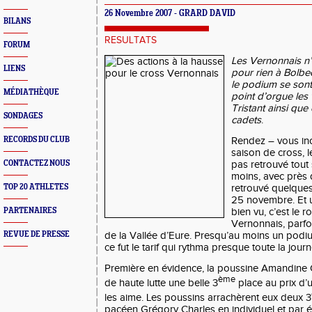
26 Novembre 2007 - GRARD DAVID
BILANS
RESULTATS
FORUM
Les Vernonnais n’
LIENS
pour rien à Bolbe
le podium se son
MÉDIATHÈQUE
point d’orgue les 
Tristant ainsi qu
SONDAGES
cadets
.
RECORDS DU CLUB
Rendez – vous in
saison de cross, l
CONTACTEZ NOUS
pas retrouvé tout 
moins, avec près 
TOP 20 ATHLETES
retrouvé quelque
25 novembre. Et 
PARTENAIRES
bien vu, c’est le 
Vernonnais, parf
REVUE DE PRESSE
de la Vallée d’Eure. Presqu’au moins un pod
ce fut le tarif qui rythma presque toute la journ
Première en évidence, la poussine Amandine G
ème
de haute lutte une belle 3
place au prix d’
les aime. Les poussins arrachèrent eux deux 3
pacéen Grégory Charles en individuel et par 