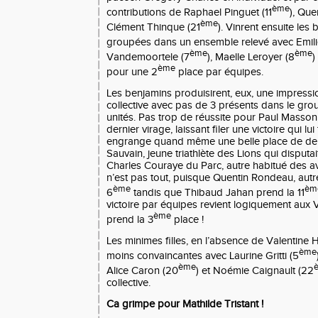
ème
contributions de Raphael Pinguet (11
), Que
ème
Clément Thinque (21
). Vinrent ensuite les
groupées dans un ensemble relevé avec Emili
ème
ème
Vandemoortele (7
), Maelle Leroyer (8
)
ème
pour une 2
place par équipes.
Les benjamins produisirent, eux, une impress
collective avec pas de 3 présents dans le gro
unités. Pas trop de réussite pour Paul Masson
dernier virage, laissant filer une victoire qui lui 
engrange quand même une belle place de deu
Sauvain, jeune triathlète des Lions qui disputa
Charles Couraye du Parc, autre habitué des a
n’est pas tout, puisque Quentin Rondeau, autre 
ème
èm
6
tandis que Thibaud Jahan prend la 11
victoire par équipes revient logiquement aux 
ème
prend la 3
place !
Les minimes filles, en l’absence de Valentine 
ème
moins convaincantes avec Laurine Gritti (5
ème
Alice Caron (20
) et Noémie Caignault (22
collective.
Ca grimpe pour Mathilde Tristant !