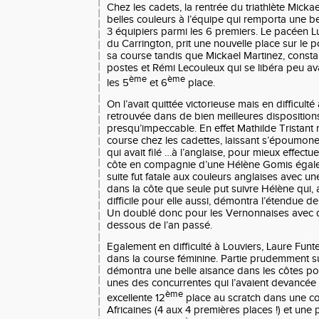
Chez les cadets, la rentrée du triathlète Mick
belles couleurs à l’équipe qui remporta une bel
3 équipiers parmi les 6 premiers. Le pacéen L
du Carrington, prit une nouvelle place sur le 
sa course tandis que Mickael Martinez, cons
postes et Rémi Lecouleux qui se libéra peu ava
ème
ème
les 5
et 6
place.
On l’avait quittée victorieuse mais en difficulté 
retrouvée dans de bien meilleures dispositio
presqu’impeccable. En effet Mathilde Tristant 
course chez les cadettes, laissant s’époumone
qui avait filé …à l’anglaise, pour mieux effectu
côte en compagnie d’une Hélène Gomis égalem
suite fut fatale aux couleurs anglaises avec u
dans la côte que seule put suivre Hélène qui,
difficile pour elle aussi, démontra l’étendue d
Un doublé donc pour les Vernonnaises avec 
dessous de l’an passé.
Egalement en difficulté à Louviers, Laure Fun
dans la course féminine. Partie prudemment sur 
démontra une belle aisance dans les côtes po
unes des concurrentes qui l’avaient devancée
ème
excellente 12
place au scratch dans une c
Africaines (4 aux 4 premières places !) et une