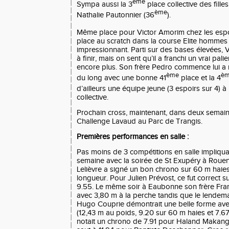
ème
Sympa aussi la 3
place collective des fill
ème
Nathalie Pautonnier (36
).
Même place pour Victor Amorim chez les esp
place au scratch dans la course Elite hommes 
impressionnant. Parti sur des bases élevées, 
à finir, mais on sent qu’il a franchi un vrai pali
encore plus. Son frère Pedro commence lui a r
ème
è
du long avec une bonne 41
place et la 4
d’ailleurs une équipe jeune (3 espoirs sur 4) 
collective.
Prochain cross, maintenant, dans deux semain
Challenge Lavaud au Parc de Trangis.
Premières performances en salle :
Pas moins de 3 compétitions en salle impliqu
semaine avec la soirée de St Exupéry à Roue
Lelièvre a signé un bon chrono sur 60 m haie
longueur. Pour Julien Prévost, ce fut correct s
9.55. Le même soir à Eaubonne son frère Fran
avec 3,80 m à la perche tandis que le lendem
Hugo Couprie démontrait une belle forme ave
(12,43 m au poids, 9.20 sur 60 m haies et 7.6
notait un chrono de 7.91 pour Haland Makangu