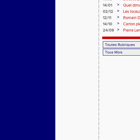
>
14/01
Quel dima
>
02/12
Les locaux
>
12/11
Romain D
>
14/10
Carton pl
>
24/09
Pierre Lem