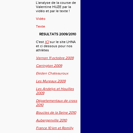
L'analyse de la course de
Valentine HUZE par la
vidéo et par le texte !
Vidéo
Texte
RESULTATS 2009/2010
C'est
ICI
sur le site LHNA
et ci dessous pour nos
athlètes
Vernon 11 octobre 2009
Carrington 2009
Ekiden Chateauroux
Les Mureaux 2009
Les Andelys et Houilles
2009
Départementaux de cross
2010
Boucles de la Seine 2010
Aubergenville 2010
France 10 km et Romilly