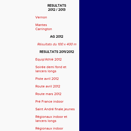
RESULTATS
2012 / 2013
Vernon
Mantes
Carrington
AG 2012
Résultats du 100 x 400 m
RESULTATS 2011/2012
Equip'Athlé 2012
Soirée demi fond et
lancers longs
Piste avril 2012
Route avril 2012
Route mars 2012
Pré France indoor
Saint André finale jeunes
Régionaux indoor et
lancers longs
Régionaux indoor