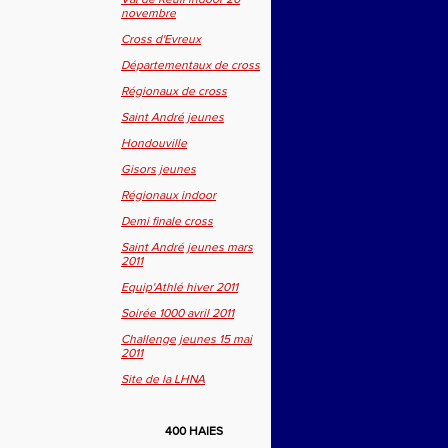
novembre
Cross d'Evreux
Départementaux de cross
Régionaux de cross
Saint André jeunes
Hondouville
Gisors jeunes
Régionaux indoor
Demi finale cross
Saint André jeunes mars
2011
Equip'Athlé hiver 2011
Soirée 1000 avril 2011
Challenge jeunes 15 mai
2011
Site de la LHNA
400 HAIES