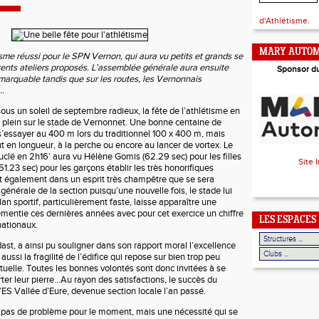
d'Athlétisme.
MARY AUTOM
sme réussi pour le SPN Vernon, qui aura vu petits et grands se
érents ateliers proposés. L’assemblée générale aura ensuite
Sponsor d
marquable tandis que sur les routes, les Vernonnais
…
sous un soleil de septembre radieux, la fête de l’athlétisme en
n plein sur le stade de Vernonnet. Une bonne centaine de
’essayer au 400 m lors du traditionnel 100 x 400 m, mais
ut en longueur, à la perche ou encore au lancer de vortex. Le
uclé en 2h16’ aura vu Hélène Gomis (62.29 sec) pour les filles
Site 
(51.23 sec) pour les garçons établir les très honorifiques
t également dans un esprit très champêtre que se sera
énérale de la section puisqu’une nouvelle fois, le stade lui
lan sportif, particulièrement faste, laisse apparaître une
mentie ces dernières années avec pour cet exercice un chiffre
LES ESPACES
nationaux.
ast, a ainsi pu souligner dans son rapport moral l’excellence
aussi la fragilité de l’édifice qui repose sur bien trop peu
tuelle. Toutes les bonnes volontés sont donc invitées à se
ter leur pierre…Au rayon des satisfactions, le succès du
ES Vallée d’Eure, devenue section locale l’an passé.
 pas de problème pour le moment, mais une nécessité qui se