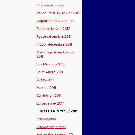
Régionaux cross
Val de Reuil 15 janvier 2012
Départementaux cross
Pouchet janvier 2012
Route décembre 2011
Indoor décembre 2011
Challenge Alain Lavaud
2011
Les Mureaux 2011
Saint André 2011
Alizay 2011
Mantes 2011
Carrington 2011
Ebroïcienne 2011
RESULTATS 2010 / 2011
Ebroicienne
Carrington jeunes
Val de Reuil indoor 20