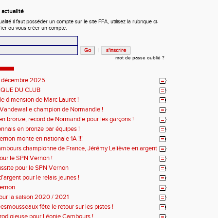
actualité
ité il faut posséder un compte sur le site FFA, utilisez la rubrique ci-
fier ou vous créer un compte.
|
mot de passe oublié ?
 décembre 2025
IQUE DU CLUB
le dimension de Marc Lauret !
 Vandewalle champion de Normandie !
s en bronze, record de Normandie pour les garçons !
nnais en bronze par équipes !
rnon monte en nationale 1A !!!
mbours championne de France, Jérémy Lelièvre en argent
pour le SPN Vernon !
ussite pour le SPN Vernon
’argent pour le relais jeunes !
Vernon
our la saison 2020 / 2021
smousseaux fête le retour sur les pistes !
odigieuse pour Léonie Cambours !