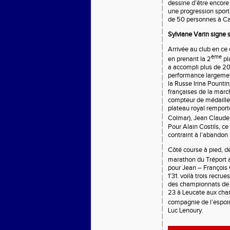
dessine d’être encore
une progression sport
de 50 personnes à Cas
Sylviane Varin signe 
Arrivée au club en ce 
ème
en prenant la 2
pl
a accompli plus de 2
performance largement
la Russe Irina Pounti
françaises de la marc
compteur de médaille
plateau royal remport
Colmar), Jean Claude
Pour Alain Costils, ce f
contraint à l’abandon
Côté course à pied, 
marathon du Tréport 
pour Jean – François 
1’31. voilà trois recr
des championnats de F
23 à Leucate aux cha
compagnie de l’espoir
Luc Lenoury.