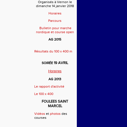
Organisés à Vernon le
dimanche 14 janvier 2018
Horaires
Parcours
Bulletin pour marche
nordique et course open
AG 2015
Résultats du 100 x 400 m
19 AVRIL
SOIRÉE
Horaires
AG 2013
Le rapport d'activité
Le 100 x 400
FOULEES SAINT
MARCEL
Vidéos
et
photos
des
courses