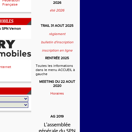
Fédération
2026
Française
été 2026
OBILES
TRAIL 31 AOUT 2025
u SPN Vernon
règlement
bulletin d'inscription
inscription en ligne
RENTRÉE 2025
Toutes les informations
Internet
dans le menu ACCUEIL à
gauche
MEETING DU 22 AOUT
2020
Horaires
AG 2019
L’assemblée
générale du SPN