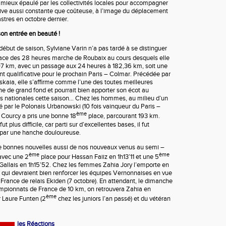
 mieux épaulé par les collectivités locales pour accompagner
ive aussi constante que coûteuse, à l’image du déplacement
tres en octobre dernier.
son entrée en beauté !
début de saison, Sylviane Varin n’a pas tardé à se distinguer
ace des 28 heures marche de Roubaix au cours desquels elle
07 km, avec un passage aux 24 heures à 182,36 km, soit une
 qualificative pour le prochain Paris – Colmar. Précédée par
nskaia, elle s’affirme comme l’une des toutes meilleures
he de grand fond et pourrait bien apporter son écot au
s nationales cette saison… Chez les hommes, au milieu d’un
é par le Polonais Urbanowski (10 fois vainqueur du Paris –
ème
 Courcy a pris une bonne 18
place, parcourant 193 km.
ut plus difficile, car parti sur d’excellentes bases, il fut
 par une hanche douloureuse.
de bonnes nouvelles aussi de nos nouveaux venus au semi –
ème
ème
avec une 2
place pour Hassan Faiiz en 1h13’11 et une 5
Gallais en 1h15’52. Chez les femmes Zahia Jory l’emporte en
ues qui devraient bien renforcer les équipes Vernonnaises en vue
rance de relais Ekiden (7 octobre). En attendant, le dimanche
mpionnats de France de 10 km, on retrouvera Zahia en
ème
 Laure Funten (2
chez les juniors l’an passé) et du vétéran
les Réactions