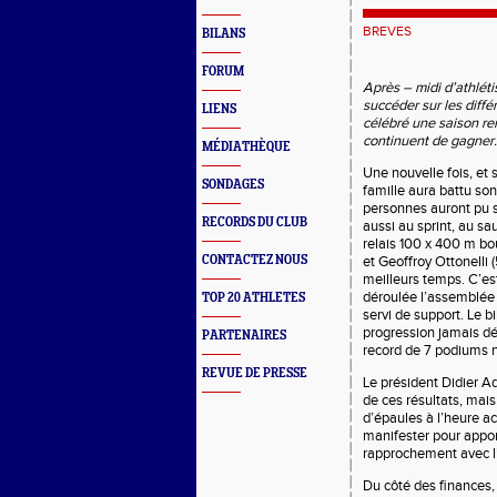
BREVES
BILANS
FORUM
Après – midi d’athléti
succéder sur les diff
LIENS
célébré une saison re
continuent de gagner
MÉDIATHÈQUE
Une nouvelle fois, et 
SONDAGES
famille aura battu so
personnes auront pu s
RECORDS DU CLUB
aussi au sprint, au sa
relais 100 x 400 m bo
CONTACTEZ NOUS
et Geoffroy Ottonelli 
meilleurs temps. C’es
déroulée l’assemblée g
TOP 20 ATHLETES
servi de support. Le bi
progression jamais dé
PARTENAIRES
record de 7 podiums 
REVUE DE PRESSE
Le président Didier Ad
de ces résultats, mais 
d’épaules à l’heure ac
manifester pour appor
rapprochement avec l’
Du côté des finances,