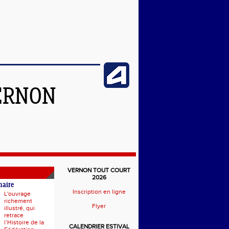
ERNON
VERNON TOUT COURT
2026
naire
Inscription en ligne
L'ouvrage
richement
Flyer
illustré, qui
retrace
l’Histoire de la
CALENDRIER ESTIVAL