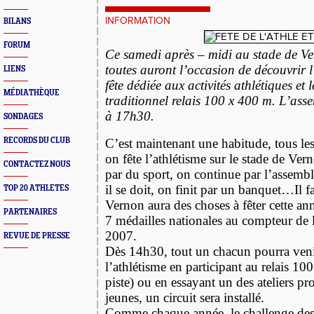
INFORMATION
BILANS
FORUM
Ce samedi après – midi au stade de Ve
toutes auront l’occasion de découvrir 
LIENS
fête dédiée aux activités athlétiques et
MÉDIATHÈQUE
traditionnel relais 100 x 400 m. L’ass
à 17h30.
SONDAGES
RECORDS DU CLUB
C’est maintenant une habitude, tous le
on fête l’athlétisme sur le stade de V
CONTACTEZ NOUS
par du sport, on continue par l’assemb
il se doit, on finit par un banquet…Il 
TOP 20 ATHLETES
Vernon aura des choses à fêter cette a
PARTENAIRES
7 médailles nationales au compteur de 
2007.
REVUE DE PRESSE
Dès 14h30, tout un chacun pourra venir 
l’athlétisme en participant au relais 10
piste) ou en essayant un des ateliers pr
jeunes, un circuit sera installé.
Comme chaque année, le challenge des 