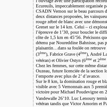
l’ouvrage avec une participation record
Ecureuils, impeccablement organisée pa
CSADN Vernon sur le beau parcours 
deux distances proposées, les vainqueur
rouge zébré de blanc avec une démonst
Grenet sur le 14 km. Celui – ci explosa 
l’épreuve de 1’30, pour boucler le diffi
côte de 1,5 km en 45’56. Précisons que 
détenu par Noureddine Bahnisse, pas 
plaisantin…dans sa foulée on retrouve
ème
ème
(3
), Fabrice Grave (4
), André La
ème
ème
vétéran) et Olivier Ostyn (6
et 2
Chez les femmes, sur cette même distan
Ouzeau, future licenciée de la section 
l’emporte avec plus de 2’ d’avance.
Sur le 8 km, la domination rouge et bl
visible avec 5 Vernonnais aux 5 premièr
victoire pour Michael Poudevigne en 
Vandewalle 26’10. Luc Lenoury termi
vétéran tandis que Victor Amorim et P