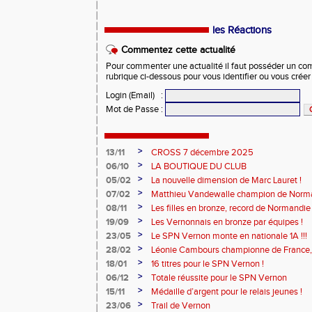
les Réactions
Commentez cette actualité
Pour commenter une actualité il faut posséder un compt
rubrique ci-dessous pour vous identifier ou vous crée
Login (Email)
:
Mot de Passe
:
>
13/11
CROSS 7 décembre 2025
>
06/10
LA BOUTIQUE DU CLUB
>
05/02
La nouvelle dimension de Marc Lauret !
>
07/02
Matthieu Vandewalle champion de Norma
>
08/11
Les filles en bronze, record de Normandie 
>
19/09
Les Vernonnais en bronze par équipes !
>
23/05
Le SPN Vernon monte en nationale 1A !!!
>
28/02
Léonie Cambours championne de France, 
!
>
18/01
16 titres pour le SPN Vernon !
>
06/12
Totale réussite pour le SPN Vernon
>
15/11
Médaille d’argent pour le relais jeunes !
>
23/06
Trail de Vernon