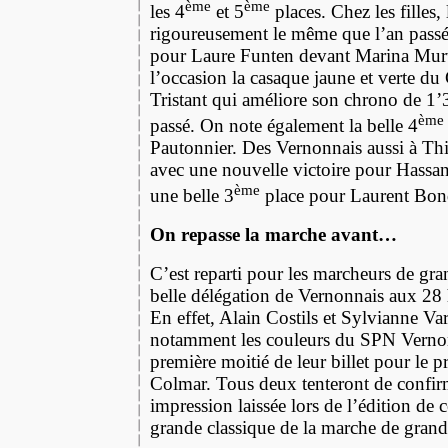
ème
ème
les 4
et 5
places. Chez les filles,
rigoureusement le même que l’an passé
pour Laure Funten devant Marina Murta
l’occasion la casaque jaune et verte 
Tristant qui améliore son chrono de 1’3
ème
passé. On note également la belle 4
Pautonnier. Des Vernonnais aussi à Thi
avec une nouvelle victoire pour Hassan
ème
une belle 3
place pour Laurent Bon
On repasse la marche avant…
C’est reparti pour les marcheurs de gr
belle délégation de Vernonnais aux 28
En effet, Alain Costils et Sylvianne Va
notamment les couleurs du SPN Vernon
première moitié de leur billet pour le p
Colmar. Tous deux tenteront de confirme
impression laissée lors de l’édition de c
grande classique de la marche de grand