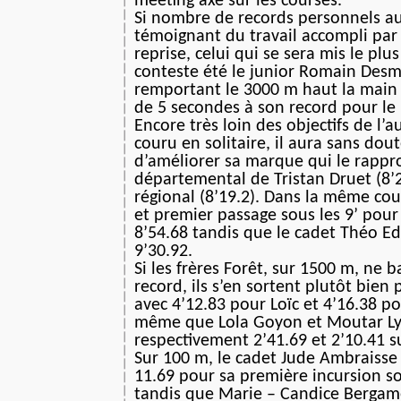
meeting axé sur les courses.
Si nombre de records personnels au
témoignant du travail accompli par 
reprise, celui qui se sera mis le plu
conteste été le junior Romain Des
remportant le 3000 m haut la main 
de 5 secondes à son record pour le 
Encore très loin des objectifs de l’
couru en solitaire, il aura sans dou
d’améliorer sa marque qui le rappr
départemental de Tristan Druet (8’2
régional (8’19.2). Dans la même co
et premier passage sous les 9’ po
8’54.68 tandis que le cadet Théo E
9’30.92.
Si les frères Forêt, sur 1500 m, ne b
record, ils s’en sortent plutôt bien
avec 4’12.83 pour Loïc et 4’16.38 p
même que Lola Goyon et Moutar Ly
respectivement 2’41.69 et 2’10.41 s
Sur 100 m, le cadet Jude Ambraisse
11.69 pour sa première incursion s
tandis que Marie – Candice Bergam