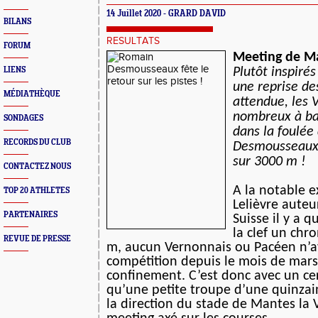
14 Juillet 2020 - GRARD DAVID
BILANS
RESULTATS
FORUM
Meeting de Man
LIENS
Plutôt inspiré
une reprise de
MÉDIATHÈQUE
attendue, les 
nombreux à bat
SONDAGES
dans la foulé
RECORDS DU CLUB
Desmousseaux,
sur 3000 m !
CONTACTEZ NOUS
A la notable 
TOP 20 ATHLETES
Lelièvre aute
PARTENAIRES
Suisse il y a q
la clef un chr
REVUE DE PRESSE
m, aucun Vernonnais ou Pacéen n’a
compétition depuis le mois de mars
confinement. C’est donc avec un c
qu’une petite troupe d’une quinzai
la direction du stade de Mantes la 