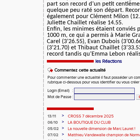
part son record d’un petit centième
quelque peu raté son départ. Reco
également pour Clément Milon (12.
Juliette Chaillet réalise 14.55.
Enfin, les minimes étaient conviés 
1000 m, ce qui a permis à Marie Gra
Carel (3’26.55), Evan Dubois (3’00.
(3’21.70) et Thibaut Chaillet (3’33.5
record tandis qu’Emma Lebon réalis
les Réactions
Commentez cette actualité
Pour commenter une actualité il faut posséder un compt
rubrique ci-dessous pour vous identifier ou vous crée
Login (Email)
:
Mot de Passe
:
>
13/11
CROSS 7 décembre 2025
>
06/10
LA BOUTIQUE DU CLUB
>
05/02
La nouvelle dimension de Marc Lauret !
>
07/02
Matthieu Vandewalle champion de Norma