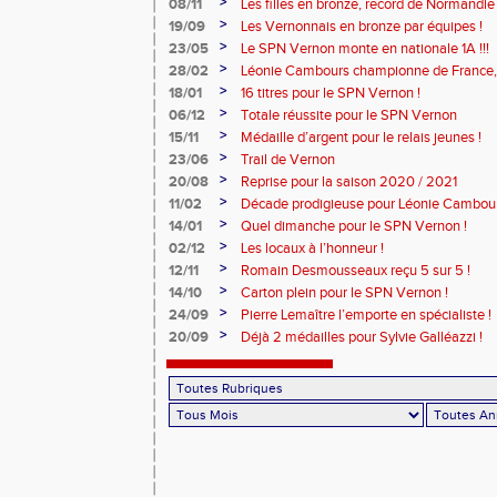
>
08/11
Les filles en bronze, record de Normandie 
>
19/09
Les Vernonnais en bronze par équipes !
>
23/05
Le SPN Vernon monte en nationale 1A !!!
>
28/02
Léonie Cambours championne de France, 
!
>
18/01
16 titres pour le SPN Vernon !
>
06/12
Totale réussite pour le SPN Vernon
>
15/11
Médaille d’argent pour le relais jeunes !
>
23/06
Trail de Vernon
>
20/08
Reprise pour la saison 2020 / 2021
>
11/02
Décade prodigieuse pour Léonie Cambour
>
14/01
Quel dimanche pour le SPN Vernon !
>
02/12
Les locaux à l’honneur !
>
12/11
Romain Desmousseaux reçu 5 sur 5 !
>
14/10
Carton plein pour le SPN Vernon !
>
24/09
Pierre Lemaître l’emporte en spécialiste !
>
20/09
Déjà 2 médailles pour Sylvie Galléazzi !