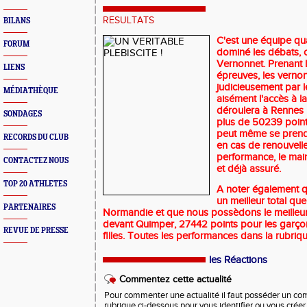
RESULTATS
BILANS
C'est une équipe qua
FORUM
dominé les débats, 
Vernonnet. Prenant 
LIENS
épreuves, les verno
judicieusement par 
MÉDIATHÈQUE
aisément l'accès à la
déroulera à Rennes l
SONDAGES
plus de 50239 points
peut même se prendr
RECORDS DU CLUB
en cas de renouvell
performance, le mai
CONTACTEZ NOUS
et déjà assuré.
TOP 20 ATHLETES
A noter également qu
un meilleur total qu
PARTENAIRES
Normandie et que nous possèdons le meilleur 
devant Quimper, 27442 points pour les garço
REVUE DE PRESSE
filles. Toutes les performances dans la rubriq
les Réactions
Commentez cette actualité
Pour commenter une actualité il faut posséder un compt
rubrique ci-dessous pour vous identifier ou vous crée