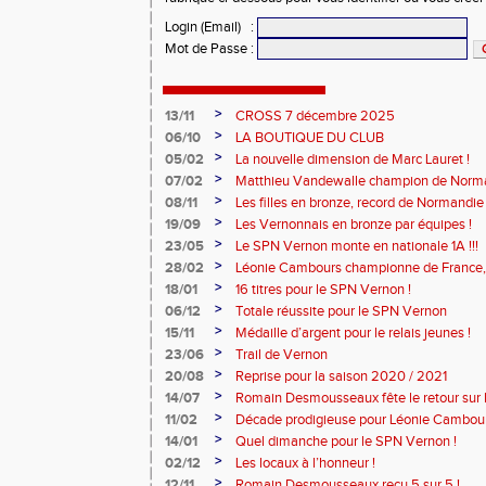
Login (Email)
:
Mot de Passe
:
>
13/11
CROSS 7 décembre 2025
>
06/10
LA BOUTIQUE DU CLUB
>
05/02
La nouvelle dimension de Marc Lauret !
>
07/02
Matthieu Vandewalle champion de Norma
>
08/11
Les filles en bronze, record de Normandie 
>
19/09
Les Vernonnais en bronze par équipes !
>
23/05
Le SPN Vernon monte en nationale 1A !!!
>
28/02
Léonie Cambours championne de France, 
!
>
18/01
16 titres pour le SPN Vernon !
>
06/12
Totale réussite pour le SPN Vernon
>
15/11
Médaille d’argent pour le relais jeunes !
>
23/06
Trail de Vernon
>
20/08
Reprise pour la saison 2020 / 2021
>
14/07
Romain Desmousseaux fête le retour sur le
>
11/02
Décade prodigieuse pour Léonie Cambour
>
14/01
Quel dimanche pour le SPN Vernon !
>
02/12
Les locaux à l’honneur !
>
12/11
Romain Desmousseaux reçu 5 sur 5 !