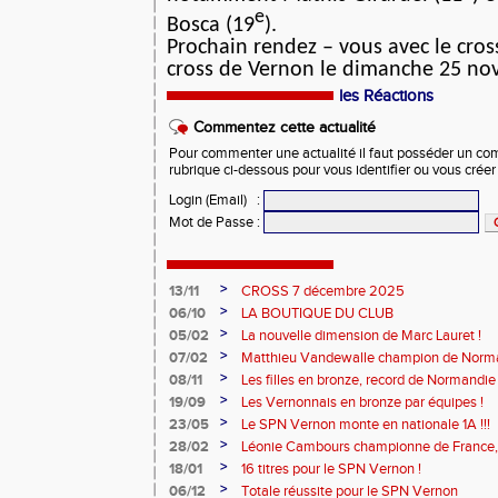
e
Bosca (19
).
Prochain rendez – vous avec le cros
cross de Vernon le dimanche 25 no
les Réactions
Commentez cette actualité
Pour commenter une actualité il faut posséder un compt
rubrique ci-dessous pour vous identifier ou vous crée
Login (Email)
:
Mot de Passe
:
>
13/11
CROSS 7 décembre 2025
>
06/10
LA BOUTIQUE DU CLUB
>
05/02
La nouvelle dimension de Marc Lauret !
>
07/02
Matthieu Vandewalle champion de Norma
>
08/11
Les filles en bronze, record de Normandie 
>
19/09
Les Vernonnais en bronze par équipes !
>
23/05
Le SPN Vernon monte en nationale 1A !!!
>
28/02
Léonie Cambours championne de France, 
!
>
18/01
16 titres pour le SPN Vernon !
>
06/12
Totale réussite pour le SPN Vernon