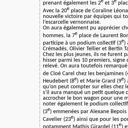
e
e
prenant également les 2
et 3
plac
e
Avec la 20
place de Coraline Léonar
nouvelle victoire par équipes qui 
l’escarcelle vernonnaise.
On aura également pu apprécier ch
e
hommes, la 7
place de Laurent Bo
e
participe à un podium collectif (3
)
Crémadés, Olivier Tellier et Bertin Ta
Chez les plus jeunes, ils ne furent 
hisser parmi les 10 premiers, signe
relevé. On aura toutefois remarqué
de Cloé Carel chez les benjamines (
e
e
Heudebert (8
) et Marie Grard (9
)
qu’on peut compter sur elles chez
s’il aura manqué un petit quelque 
accrocher le bon wagon pour une me
noter également le podium collectif
e
(3
) emmenées par Alexane Bepois 
e
Cavelier (23
) ainsi que pour les po
e
notamment Mathis Girardel (11
) 