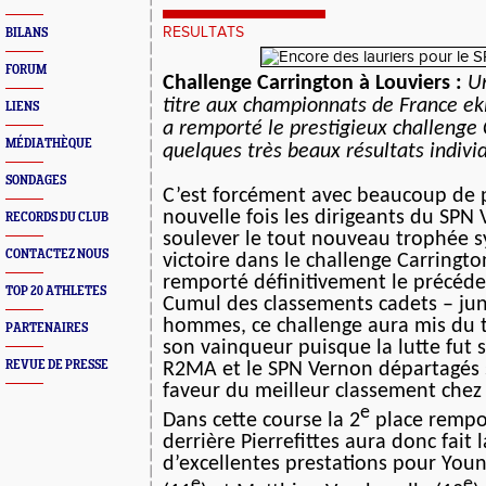
RESULTATS
BILANS
FORUM
Challenge Carrington à Louviers :
U
titre aux championnats de France ek
LIENS
a remporté le prestigieux challenge
MÉDIATHÈQUE
quelques très beaux résultats individ
SONDAGES
C’est forcément avec beaucoup de p
nouvelle fois les dirigeants du SPN
RECORDS DU CLUB
soulever le tout nouveau trophée s
CONTACTEZ NOUS
victoire dans le challenge Carringto
remporté définitivement le précéde
TOP 20 ATHLETES
Cumul des classements cadets – juni
hommes, ce challenge aura mis du
PARTENAIRES
son vainqueur puisque la lutte fut s
REVUE DE PRESSE
R2MA et le SPN Vernon départagés 
faveur du meilleur classement chez
e
Dans cette course la 2
place rempo
derrière Pierrefittes aura donc fait 
d’excellentes prestations pour Yo
e
e