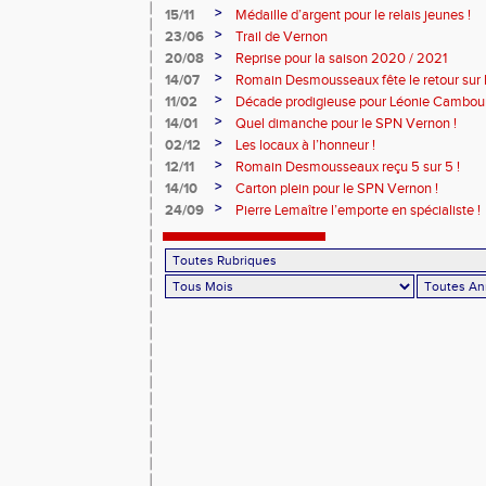
>
15/11
Médaille d’argent pour le relais jeunes !
>
23/06
Trail de Vernon
>
20/08
Reprise pour la saison 2020 / 2021
>
14/07
Romain Desmousseaux fête le retour sur le
>
11/02
Décade prodigieuse pour Léonie Cambour
>
14/01
Quel dimanche pour le SPN Vernon !
>
02/12
Les locaux à l’honneur !
>
12/11
Romain Desmousseaux reçu 5 sur 5 !
>
14/10
Carton plein pour le SPN Vernon !
>
24/09
Pierre Lemaître l’emporte en spécialiste !