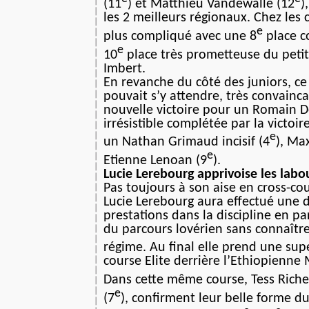
(11
) et Matthieu Vandewalle (12
)
les 2 meilleurs régionaux. Chez les 
e
plus compliqué avec une 8
place co
e
10
place très prometteuse du petit
Imbert.
En revanche du côté des juniors, c
pouvait s’y attendre, très convainc
nouvelle victoire pour un Romain
irrésistible complétée par la victoi
e
un Nathan Grimaud incisif (4
), Ma
e
Etienne Lenoan (9
).
Lucie Lerebourg apprivoise les labou
Pas toujours à son aise en cross-cou
Lucie Lerebourg aura effectué une d
prestations dans la discipline en pa
du parcours lovérien sans connaîtr
régime. Au final elle prend une sup
course Elite derrière l’Ethiopienn
Dans cette même course, Tess Riche
e
(7
), confirment leur belle forme 