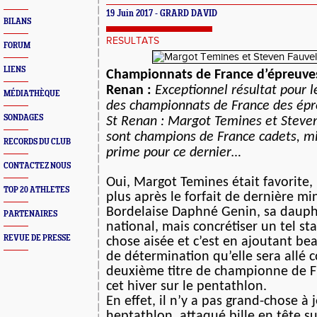
19 Juin 2017 - GRARD DAVID
BILANS
RESULTATS
FORUM
LIENS
Championnats de France d’épreuve
Renan :
Exceptionnel résultat pour l
MÉDIATHÈQUE
des championnats de France des ép
SONDAGES
St Renan : Margot Temines et Steven
sont champions de France cadets, 
RECORDS DU CLUB
prime pour ce dernier…
CONTACTEZ NOUS
Oui, Margot Temines était favorite,
TOP 20 ATHLETES
plus après le forfait de dernière mi
Bordelaise Daphné Genin, sa dauph
PARTENAIRES
national, mais concrétiser un tel st
REVUE DE PRESSE
chose aisée et c’est en ajoutant be
de détermination qu’elle sera allé 
deuxième titre de championne de Fr
cet hiver sur le pentathlon.
En effet, il n’y a pas grand-chose à 
heptathlon, attaqué bille en tête s