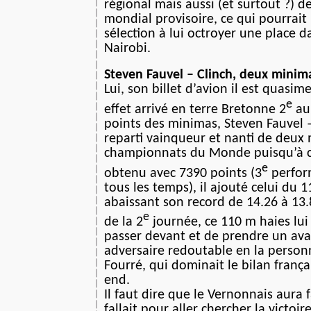
régional mais aussi (et surtout ?) d
mondial provisoire, ce qui pourrait 
sélection à lui octroyer une place d
Nairobi.
Steven Fauvel – Clinch, deux minima
Lui, son billet d’avion il est quasim
e
effet arrivé en terre Bretonne 2
au 
points des minimas, Steven Fauvel –
reparti vainqueur et nanti de deux
championnats du Monde puisqu’à c
e
obtenu avec 7390 points (3
perfor
tous les temps), il ajouté celui du 
abaissant son record de 14.26 à 13.
e
de la 2
journée, ce 110 m haies lui
passer devant et de prendre un ava
adversaire redoutable en la personn
Fourré, qui dominait le bilan franç
end.
Il faut dire que le Vernonnais aura f
fallait pour aller chercher la victo