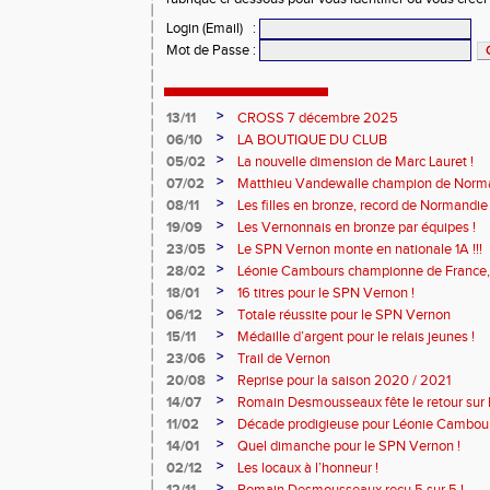
Login (Email)
:
Mot de Passe
:
>
13/11
CROSS 7 décembre 2025
>
06/10
LA BOUTIQUE DU CLUB
>
05/02
La nouvelle dimension de Marc Lauret !
>
07/02
Matthieu Vandewalle champion de Norma
>
08/11
Les filles en bronze, record de Normandie 
>
19/09
Les Vernonnais en bronze par équipes !
>
23/05
Le SPN Vernon monte en nationale 1A !!!
>
28/02
Léonie Cambours championne de France, 
!
>
18/01
16 titres pour le SPN Vernon !
>
06/12
Totale réussite pour le SPN Vernon
>
15/11
Médaille d’argent pour le relais jeunes !
>
23/06
Trail de Vernon
>
20/08
Reprise pour la saison 2020 / 2021
>
14/07
Romain Desmousseaux fête le retour sur le
>
11/02
Décade prodigieuse pour Léonie Cambour
>
14/01
Quel dimanche pour le SPN Vernon !
>
02/12
Les locaux à l’honneur !
>
12/11
Romain Desmousseaux reçu 5 sur 5 !