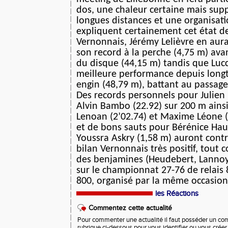
dos, une chaleur certaine mais sup
longues distances et une organisati
expliquent certainement cet état de
Vernonnais, Jérémy Lelièvre en aura
son record à la perche (4,75 m) ava
du disque (44,15 m) tandis que Lucc
meilleure performance depuis long
engin (48,79 m), battant au passage
Des records personnels pour Julien 
Alvin Bambo (22.92) sur 200 m ains
Lenoan (2’02.74) et Maxime Léone (
et de bons sauts pour Bérénice Hau
Youssra Askry (1,58 m) auront contr
bilan Vernonnais très positif, tout 
des benjamines (Heudebert, Lannoy,
sur le championnat 27-76 de relais 
800, organisé par la même occasion
les Réactions
Commentez cette actualité
Pour commenter une actualité il faut posséder un compt
rubrique ci-dessous pour vous identifier ou vous crée