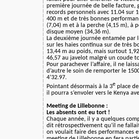
première journée de belle facture, 
records personnels avec 11.04 sur 1
400 m et de très bonnes performan
(7,04) m et à la perche (4,15 m), à 
disque moyen (34,36 m).
La deuxième journée entamée par l
sur les haies continua sur de très 
13,44 m au poids, mais surtout 1,9
46,57 au javelot malgré un coude to
Pour parachever l’affaire, il ne lais
d’autre le soin de remporter le 150
4’32.97.
e
Pointant désormais à la 3
place de
il pourra s’envoler vers le Kenya av
Meeting de Lillebonne :
Les absents ont eu tort !
Chaque année, il y a quelques comp
dit rétrospectivement qu’il ne fallai
on voulait faire des performances e
meeting de Lillebonne en fera parti