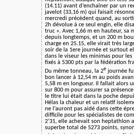
(14.11) avant d’enchaîner par un r
javelot (33,16 m) qui faisait résonn
mercredi précédent quand, au sorti
2h dévolue à ce seul engin, elle disa
truc ». Avec 1,66 m en hauteur, sa 
depuis longtemps, et un 200 m bou
charge en 25.15, elle virait très la
soir de la 1ere journée et surtout e
dans le viseur les minimas pour le
fixés à 5300 pts par la fédération fr
e
Du même tonneau, la 2
journée fu
bon lancer à 12,54 m au poids avan
5,58 m en longueur. Il fallait alors
sur 800 m pour assurer sa présence
le titre lui était dans la poche de
Hélas la chaleur et un relatif isole
ne l’auront pas aidé dans cette épr
difficile pour les spécialistes de c
2’31, elle achevait son heptathlon
superbe total de 5273 points, syn