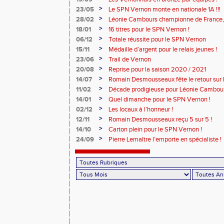
>
23/05
Le SPN Vernon monte en nationale 1A !!!
>
28/02
Léonie Cambours championne de France, 
!
>
18/01
16 titres pour le SPN Vernon !
>
06/12
Totale réussite pour le SPN Vernon
>
15/11
Médaille d’argent pour le relais jeunes !
>
23/06
Trail de Vernon
>
20/08
Reprise pour la saison 2020 / 2021
>
14/07
Romain Desmousseaux fête le retour sur le
>
11/02
Décade prodigieuse pour Léonie Cambour
>
14/01
Quel dimanche pour le SPN Vernon !
>
02/12
Les locaux à l’honneur !
>
12/11
Romain Desmousseaux reçu 5 sur 5 !
>
14/10
Carton plein pour le SPN Vernon !
>
24/09
Pierre Lemaître l’emporte en spécialiste !