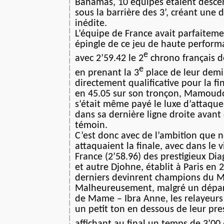
Bahamas, 10 équipes étaient desc
sous la barrière des 3’, créant une
inédite.
L’équipe de France avait parfaiteme
épingle de ce jeu de haute perform
e
avec 2’59.42 le 2
chrono français d
e
en prenant la 3
place de leur demi 
directement qualificative pour la f
en 45.05 sur son tronçon, Mamoud
s’était même payé le luxe d’attaque
dans sa dernière ligne droite avant
témoin.
C’est donc avec de l’ambition que n
attaquaient la finale, avec dans le v
France (2’58.96) des prestigieux Dia
et autre Djohne, établit à Paris en 
derniers devinrent champions du 
Malheureusement, malgré un départ
de Mame – Ibra Anne, les relayeurs 
un petit ton en dessous de leur pres
affichant au final un temps de 3’00