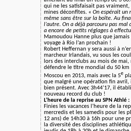
qui ne les satisfaisait pas vraiment,
mines déconfîtes. «
On espérait un 
même sans être sur la boîte
.
Au final
l’autre. On a déjà parcouru pas mal 
a encore de petits réglages à effectu
Mamoudou Hanne plus que jamais d
voyage à Rio l’an prochain !
Robert Heffernan y sera aussi à n’e
marcheur Irlandais, vu sous les cou
lors des interclubs au mois de mai, 
défendre le titre mondial du 50 km
e
Moscou en 2013, mais avec la 5
pla
que malgré une opération fin avril, i
bien présent. Avec 3h44’17, il éta
nouveau record du club !
L’heure de la reprise au SPN Athlé :
Finies les vacances l’heure de la re
mercredis et les samedis pour les p
12 ans) de 14h30 à 16h pour une pr
la diversité des disciplines athlétiq