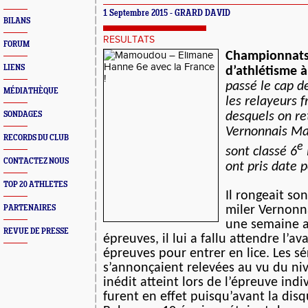
1 Septembre 2015 - GRARD DAVID
BILANS
RESULTATS
FORUM
Championnat
LIENS
d’athlétisme à
passé le cap de
MÉDIATHÈQUE
les relayeurs f
SONDAGES
desquels on re
Vernonnais M
RECORDS DU CLUB
e
sont classé 6
CONTACTEZ NOUS
ont pris date p
TOP 20 ATHLETES
Il rongeait son
miler Vernonn
PARTENAIRES
une semaine a
REVUE DE PRESSE
épreuves, il lui a fallu attendre l’a
épreuves pour entrer en lice. Les sé
s’annonçaient relevées au vu du n
inédit atteint lors de l’épreuve indiv
furent en effet puisqu’avant la disq