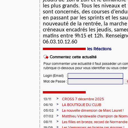
jeudis de 18h à 20h et le dimanche
les plus grands. Tous les niveaux et
sont concernés, des courses d’endu
en passant par les sprints et les sa
nouveauté de la rentrée, la marche
créneaux encadrés les jeudis, same
matins entre 9h15 et 12h. Renseig
06.03.10.12.60
les Réactions
Commentez cette actualité
Pour commenter une actualité il faut posséder un compt
rubrique ci-dessous pour vous identifier ou vous crée
Login (Email)
:
Mot de Passe
:
>
13/11
CROSS 7 décembre 2025
>
06/10
LA BOUTIQUE DU CLUB
>
05/02
La nouvelle dimension de Marc Lauret !
>
07/02
Matthieu Vandewalle champion de Norma
>
08/11
Les filles en bronze, record de Normandie 
>
19/09
Les Vernonnais en bronze par équipes !