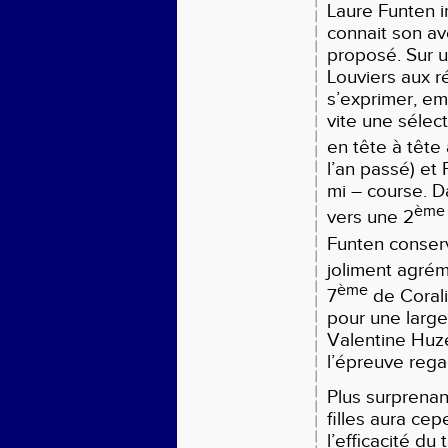
Laure Funten 
connait son av
proposé. Sur u
Louviers aux r
s’exprimer, em
vite une sélect
en tête à tête
l’an passé) et 
mi – course. Da
ème
vers une 2
Funten conserv
joliment agrém
ème
7
de Corali
pour une large
Valentine Huz
l’épreuve rega
Plus surprenant
filles aura ce
l’efficacité d