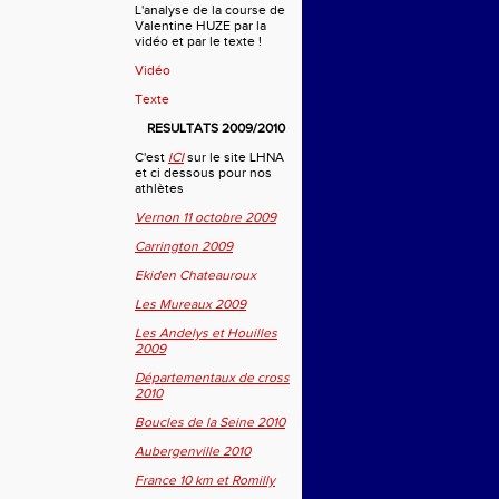
L'analyse de la course de
Valentine HUZE par la
vidéo et par le texte !
Vidéo
Texte
RESULTATS 2009/2010
C'est
ICI
sur le site LHNA
et ci dessous pour nos
athlètes
Vernon 11 octobre 2009
Carrington 2009
Ekiden Chateauroux
Les Mureaux 2009
Les Andelys et Houilles
2009
Départementaux de cross
2010
Boucles de la Seine 2010
Aubergenville 2010
France 10 km et Romilly