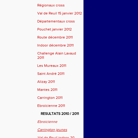
Régionaux cross
Val de Reuil 15 janvier 2012
Départementaux cross
Pouchet janvier 2012
Route décembre 2011
Indoor décembre 2011
Challenge Alain Lavaud
2011
Les Mureaux 2011
Saint André 2011
Alizay 2011
Mantes 2011
Carrington 2011
Ebroïcienne 2011
RESULTATS 2010 / 2011
Ebroicienne
Carrington jeunes
Val de Reuil indoor 20