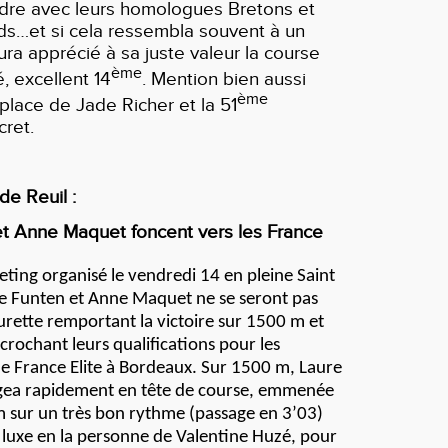
dre avec leurs homologues Bretons et
s…et si cela ressembla souvent à un
ura apprécié à sa juste valeur la course
ème
 excellent 14
. Mention bien aussi
ème
place de Jade Richer et la 51
ret.
de Reuil :
et Anne Maquet foncent vers les France
eting organisé le vendredi 14 en pleine Saint
re Funten et Anne Maquet ne se seront pas
eurette remportant la victoire sur 1500 m et
crochant leurs qualifications pour les
 France Elite à Bordeaux. Sur 1500 m, Laure
gea rapidement en tête de course, emmenée
 sur un très bon rythme (passage en 3’03)
e luxe en la personne de Valentine Huzé, pour