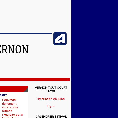
ERNON
VERNON TOUT COURT
2026
naire
Inscription en ligne
L'ouvrage
richement
Flyer
illustré, qui
retrace
l’Histoire de la
CALENDRIER ESTIVAL