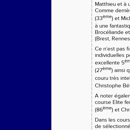
Matthieu et à 
Comme derrièr
ème
(33
) et Mi
à une fantasti
Brocéliande et 
(Brest, Rennes
Ce n’est pas fi
individuelles 
è
excellente 5
ème
(27
) ainsi 
couru très int
Christophe Bét
A noter égale
course Elite f
ème
(86
) et Chr
Dans les cours
de sélectionné