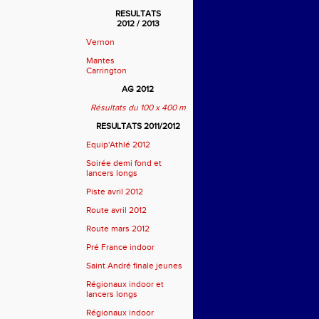
RESULTATS
2012 / 2013
Vernon
Mantes
Carrington
AG 2012
Résultats du 100 x 400 m
RESULTATS 2011/2012
Equip'Athlé 2012
Soirée demi fond et
lancers longs
Piste avril 2012
Route avril 2012
Route mars 2012
Pré France indoor
Saint André finale jeunes
Régionaux indoor et
lancers longs
Régionaux indoor