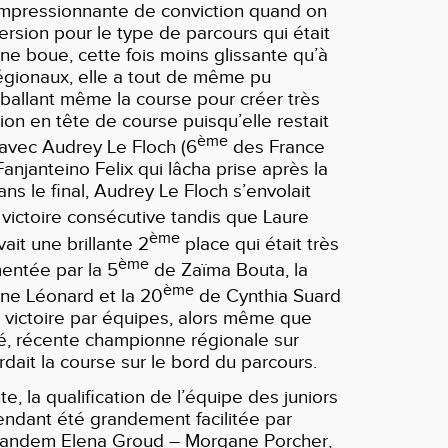
impressionnante de conviction quand on
ersion pour le type de parcours qui était
ne boue, cette fois moins glissante qu’à
égionaux, elle a tout de même pu
ballant même la course pour créer très
ion en tête de course puisqu’elle restait
ème
 avec Audrey Le Floch (6
des France
Fanjanteino Felix qui lâcha prise après la
ns le final, Audrey Le Floch s’envolait
victoire consécutive tandis que Laure
ème
ait une brillante 2
place qui était très
ème
entée par la 5
de Zaïma Bouta, la
ème
ne Léonard et la 20
de Cynthia Suard
 victoire par équipes, alors même que
é, récente championne régionale sur
rdait la course sur le bord du parcours.
e, la qualification de l’équipe des juniors
pendant été grandement facilitée par
u tandem Elena Groud – Morgane Porcher,