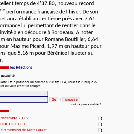
xcellent temps de 4’37.80, nouveau record
me
performance française de l’hiver. De son
t aura établi au centième près avec 7.61
formance lui permettant de rentrer dans le
 invité à en découdre à Bordeaux. A noter
m en hauteur pour Romane Boutillier, 6,64
pour Maxime Picard, 1,97 m en hauteur pour
ainsi que 5,16 m pour Bérénice Haueter au
r.
les Réactions
actualité
ité il faut posséder un compte sur le site FFA, utilisez la rubrique ci-
fier ou vous créer un compte.
|
mot de passe oublié ?
 décembre 2025
IQUE DU CLUB
le dimension de Marc Lauret !