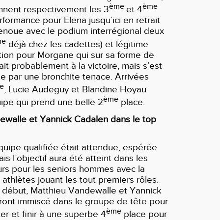
ème
ème
nnent respectivement les 3
et
4
rformance pour Elena jusqu’ici en retrait
 renoue avec le podium interrégional deux
me
déjà chez les cadettes) et légitime
tion pour Morgane qui sur sa forme de
ait probablement à la victoire, mais s’est
lie par une bronchite tenace. Arrivées
e
, Lucie Audeguy et Blandine Hoyau
ème
ipe qui prend une belle 2
place.
ewalle et Yannick Cadalen dans le top
quipe qualifiée était attendue, espérée
is l’objectif aura été atteint dans les
urs pour les seniors hommes avec la
 athlètes jouant les tout premiers rôles.
e début, Matthieu Vandewalle et Yannick
ront immiscé dans le groupe de tête pour
ème
ter et finir à une superbe 4
place pour