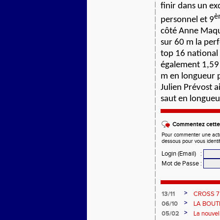
finir dans un e
è
personnel et 9
côté Anne Maque
sur 60 m la per
top 16 national
également 1,59 
m en longueur 
Julien Prévost 
saut en longueu
Commentez cette 
Pour commenter une actual
dessous pour vous identi
Login (Email)
:
Mot de Passe
:
>
13/11
CROSS 7
>
06/10
LA BOUT
>
05/02
La nouvel