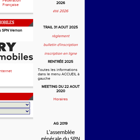
Fédération
2026
Française
été 2026
OBILES
TRAIL 31 AOUT 2025
u SPN Vernon
règlement
bulletin d'inscription
inscription en ligne
RENTRÉE 2025
Toutes les informations
Internet
dans le menu ACCUEIL à
gauche
MEETING DU 22 AOUT
2020
Horaires
AG 2019
L’assemblée
générale du SPN