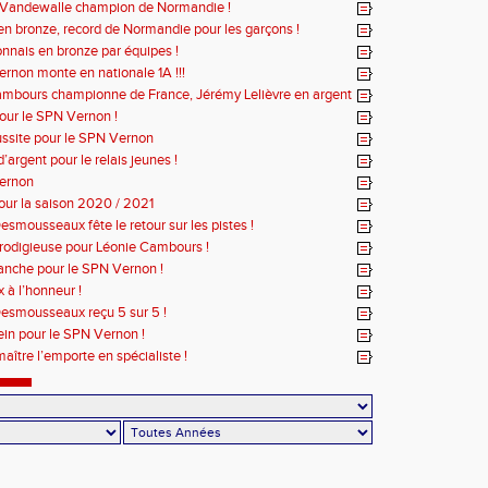
 Vandewalle champion de Normandie !
s en bronze, record de Normandie pour les garçons !
nnais en bronze par équipes !
rnon monte en nationale 1A !!!
mbours championne de France, Jérémy Lelièvre en argent
pour le SPN Vernon !
ussite pour le SPN Vernon
’argent pour le relais jeunes !
Vernon
our la saison 2020 / 2021
smousseaux fête le retour sur les pistes !
odigieuse pour Léonie Cambours !
nche pour le SPN Vernon !
 à l’honneur !
esmousseaux reçu 5 sur 5 !
ein pour le SPN Vernon !
aître l’emporte en spécialiste !