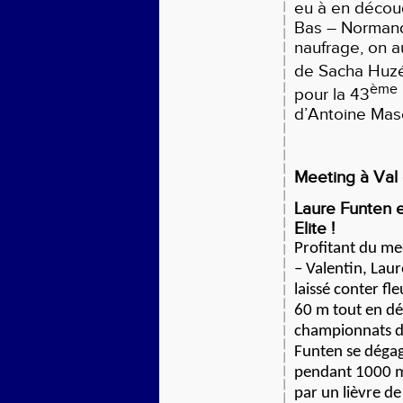
eu à en décou
Bas – Normand
naufrage, on a
de Sacha Huzé,
ème
pour la 43
d’Antoine Masc
Meeting à Val 
Laure Funten 
Elite !
Profitant du me
– Valentin, Lau
laissé conter fl
60 m tout en dé
championnats de
Funten se déga
pendant 1000 m
par un lièvre d