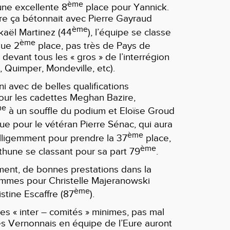
ème
une excellente 8
place pour Yannick.
e ça bétonnait avec Pierre Gayraud
ème
ckaël Martinez (44
), l’équipe se classe
ème
que 2
place, pas très de Pays de
devant tous les « gros » de l’interrégion
, Quimper, Mondeville, etc).
ni avec de belles qualifications
pour les cadettes Meghan Bazire,
me
à un souffle du podium et Eloïse Groud
que pour le vétéran Pierre Sénac, qui aura
ème
elligemment pour prendre la 37
place,
ème
hune se classant pour sa part 79
.
ment, de bonnes prestations dans la
emmes pour Christelle Majeranowski
ème
istine Escaffre (87
).
es « inter – comités » minimes, pas mal
s Vernonnais en équipe de l’Eure auront