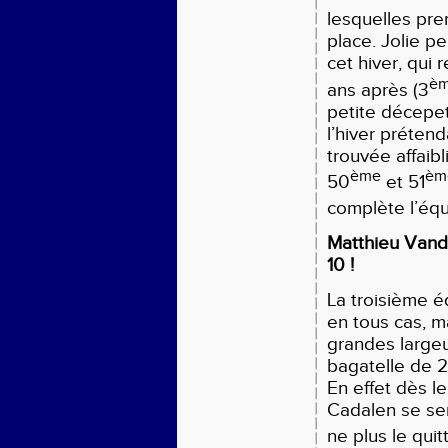
lesquelles pre
place. Jolie pe
cet hiver, qui
è
ans après (3
petite décepe
l’hiver prétend
trouvée affaib
ème
èm
50
et 51
complète l’équ
Matthieu Vand
10 !
La troisième é
en tous cas, ma
grandes large
bagatelle de 2
En effet dès l
Cadalen se se
ne plus le quit