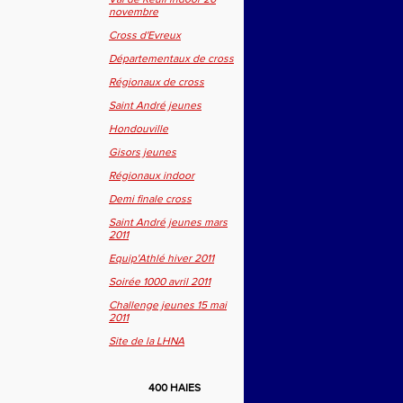
novembre
Cross d'Evreux
Départementaux de cross
Régionaux de cross
Saint André jeunes
Hondouville
Gisors jeunes
Régionaux indoor
Demi finale cross
Saint André jeunes mars
2011
Equip'Athlé hiver 2011
Soirée 1000 avril 2011
Challenge jeunes 15 mai
2011
Site de la LHNA
400 HAIES