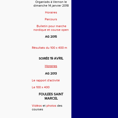
Organisés à Vernon le
dimanche 14 janvier 2018
Horaires
Parcours
Bulletin pour marche
nordique et course open
AG 2015
Résultats du 100 x 400 m
19 AVRIL
SOIRÉE
Horaires
AG 2013
Le rapport d'activité
Le 100 x 400
FOULEES SAINT
MARCEL
Vidéos
et
photos
des
courses