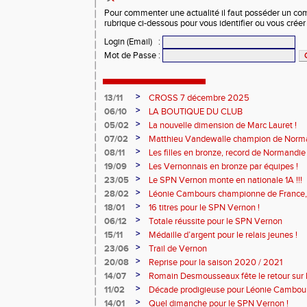
Pour commenter une actualité il faut posséder un compt
rubrique ci-dessous pour vous identifier ou vous crée
Login (Email)
:
Mot de Passe
:
>
13/11
CROSS 7 décembre 2025
>
06/10
LA BOUTIQUE DU CLUB
>
05/02
La nouvelle dimension de Marc Lauret !
>
07/02
Matthieu Vandewalle champion de Norma
>
08/11
Les filles en bronze, record de Normandie 
>
19/09
Les Vernonnais en bronze par équipes !
>
23/05
Le SPN Vernon monte en nationale 1A !!!
>
28/02
Léonie Cambours championne de France, 
!
>
18/01
16 titres pour le SPN Vernon !
>
06/12
Totale réussite pour le SPN Vernon
>
15/11
Médaille d’argent pour le relais jeunes !
>
23/06
Trail de Vernon
>
20/08
Reprise pour la saison 2020 / 2021
>
14/07
Romain Desmousseaux fête le retour sur le
>
11/02
Décade prodigieuse pour Léonie Cambour
>
14/01
Quel dimanche pour le SPN Vernon !