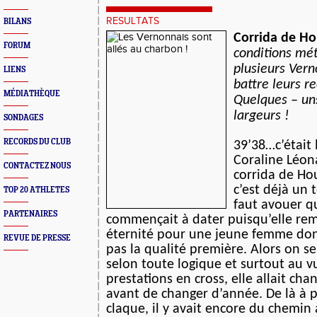
RESULTATS
BILANS
Corrida de Hou
FORUM
conditions mét
plusieurs Vern
LIENS
battre leurs r
MÉDIATHÈQUE
Quelques – un
largeurs !
SONDAGES
RECORDS DU CLUB
39’38…c’était 
Coraline Léon
CONTACTEZ NOUS
corrida de Hou
c’est déjà un 
TOP 20 ATHLETES
faut avouer q
PARTENAIRES
commençait à dater puisqu’elle re
éternité pour une jeune femme dont
REVUE DE PRESSE
pas la qualité première. Alors on s
selon toute logique et surtout au v
prestations en cross, elle allait ch
avant de changer d’année. De là à p
claque, il y avait encore du chemin 