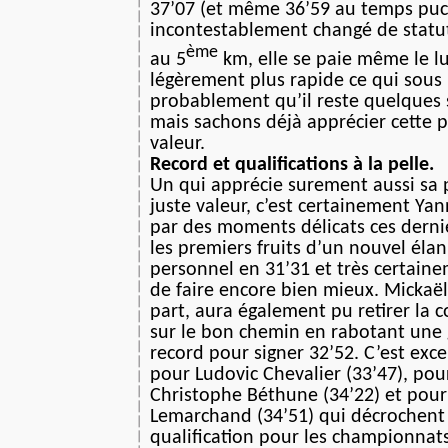
37’07 (et même 36’59 au temps puce
incontestablement changé de statu
ème
au 5
km, elle se paie même le l
légèrement plus rapide ce qui sous
probablement qu’il reste quelques 
mais sachons déjà apprécier cette 
valeur.
Record et qualifications à la pelle.
Un qui apprécie surement aussi sa 
juste valeur, c’est certainement Ya
par des moments délicats ces dernie
les premiers fruits d’un nouvel éla
personnel en 31’31 et très certaine
de faire encore bien mieux. Mickaël
part, aura également pu retirer la c
sur le bon chemin en rabotant une
record pour signer 32’52. C’est exc
pour Ludovic Chevalier (33’47), pou
Christophe Béthune (34’22) et pour 
Lemarchand (34’51) qui décrochent 
qualification pour les championnat