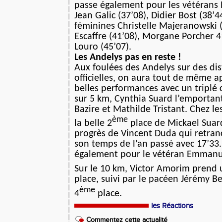
passe également pour les vétérans E
Jean Galic (37’08), Didier Bost (38’4
féminines Christelle Majeranowski (
Escaffre (41’08), Morgane Porcher 4
Louro (45’07).
Les Andelys pas en reste !
Aux foulées des Andelys sur des di
officielles, on aura tout de même 
belles performances avec un triplé 
sur 5 km, Cynthia Suard l’emporta
Bazire et Mathilde Tristant. Chez 
ème
la belle 2
place de Mickael Suard
progrès de Vincent Duda qui retran
son temps de l’an passé avec 17’33.
également pour le vétéran Emmanu
Sur le 10 km, Victor Amorim prend
place, suivi par le pacéen Jérémy B
ème
4
place.
les Réactions
Commentez cette actualité