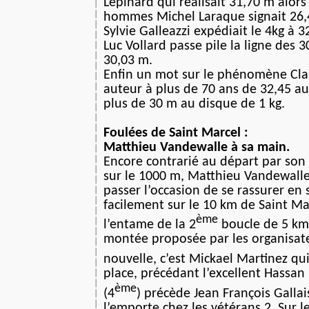
Lepinard qui réalisait 31,70 m alors
hommes Michel Laraque signait 26,
Sylvie Galleazzi expédiait le 4kg à 
Luc Vollard passe pile la ligne des 
30,03 m.
Enfin un mot sur le phénomène Cl
auteur à plus de 70 ans de 32,45 au
plus de 30 m au disque de 1 kg.
Foulées de Saint Marcel :
Matthieu Vandewalle à sa main.
Encore contrarié au départ par son 
sur le 1000 m, Matthieu Vandewalle 
passer l’occasion de se rassurer en 
facilement sur le 10 km de Saint Ma
ème
l’entame de la 2
boucle de 5 km 
montée proposée par les organisat
nouvelle, c’est Mickael Martinez qui
place, précédant l’excellent Hassan
ème
(4
) précède Jean François Gallai
l’emporte chez les vétérans 2. Sur l