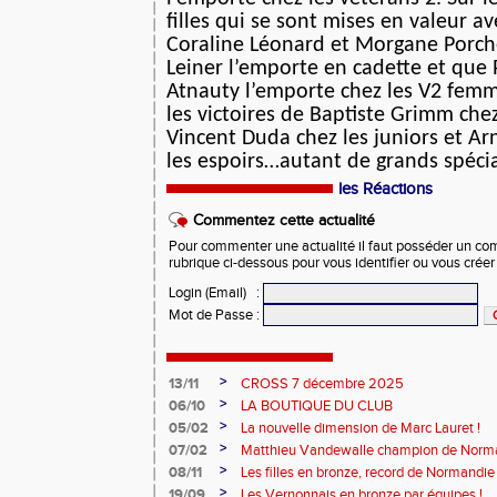
filles qui se sont mises en valeur 
Coraline Léonard et Morgane Porc
Leiner l’emporte en cadette et que 
Atnauty l’emporte chez les V2 femm
les victoires de Baptiste Grimm chez
Vincent Duda chez les juniors et 
les espoirs…autant de grands spécia
les Réactions
Commentez cette actualité
Pour commenter une actualité il faut posséder un compt
rubrique ci-dessous pour vous identifier ou vous crée
Login (Email)
:
Mot de Passe
:
>
13/11
CROSS 7 décembre 2025
>
06/10
LA BOUTIQUE DU CLUB
>
05/02
La nouvelle dimension de Marc Lauret !
>
07/02
Matthieu Vandewalle champion de Norma
>
08/11
Les filles en bronze, record de Normandie 
>
19/09
Les Vernonnais en bronze par équipes !