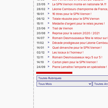
>
23/05
Le SPN Vernon monte en nationale 1A !!!
>
28/02
Léonie Cambours championne de France, 
!
>
18/01
16 titres pour le SPN Vernon !
>
06/12
Totale réussite pour le SPN Vernon
>
15/11
Médaille d’argent pour le relais jeunes !
>
23/06
Trail de Vernon
>
20/08
Reprise pour la saison 2020 / 2021
>
14/07
Romain Desmousseaux fête le retour sur le
>
11/02
Décade prodigieuse pour Léonie Cambour
>
14/01
Quel dimanche pour le SPN Vernon !
>
02/12
Les locaux à l’honneur !
>
12/11
Romain Desmousseaux reçu 5 sur 5 !
>
14/10
Carton plein pour le SPN Vernon !
>
24/09
Pierre Lemaître l’emporte en spécialiste !