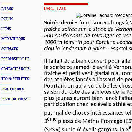
RESULTATS
BILANS
FORUM
Soirée demi – fond lancers longs à
fraîche soirée sur le stade de Verno
LIENS
300 participants de tous âges et une 
MÉDIATHÈQUE
1000 m féminin pour Coraline Léonar
clou le lendemain à Saint – Marcel s
SONDAGES
RECORDS DU CLUB
Il fallait être bien couvert pour all
la soirée ce samedi 6 avril à Verno
CONTACTEZ NOUS
fraîche et petit vent glacial n’auront
des athlètes lancés à l’assaut de p
TOP 20 ATHLETES
Pourtant on aura vu de belles chos
PARTENAIRES
saison du côté des athlètes de la 
plus jeunes auront bien lancé l’affa
REVUE DE PRESSE
participation chez les éveils athlé e
pas mal de choses intéressantes tel
ème
3
places de Mathis Fromage (ESV
è
(SPNV) sur le 6’ éveils garçons, la 3