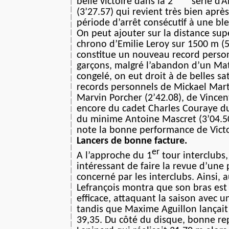
belle victoire dans la 2
série d’
(3’27.57) qui revient très bien aprè
période d’arrêt consécutif à une bl
On peut ajouter sur la distance sup
chrono d’Emilie Leroy sur 1500 m (5
constitue un nouveau record person
garçons, malgré l’abandon d’un Ma
congelé, on eut droit à de belles sat
records personnels de Mickael Marti
Marvin Porcher (2’42.08), de Vincen
encore du cadet Charles Couraye du 
du minime Antoine Mascret (3’04.50
note la bonne performance de Victo
Lancers de bonne facture.
er
A l’approche du 1
tour interclubs, 
intéressant de faire la revue d’une pa
concerné par les interclubs. Ainsi, 
Lefrançois montra que son bras est 
efficace, attaquant la saison avec u
tandis que Maxime Aguillon lançait 
39,35. Du côté du disque, bonne rep