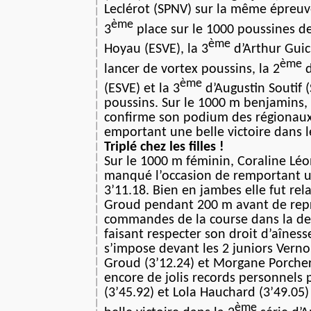
Leclérot (SPNV) sur la même épreuve 
ème
3
place sur le 1000 poussines d
ème
Hoyau (ESVE), la 3
d’Arthur Guic
ème
lancer de vortex poussins, la 2
d
ème
(ESVE) et la 3
d’Augustin Soutif 
poussins. Sur le 1000 m benjamins,
confirme son podium des régionaux
emportant une belle victoire dans l
Triplé chez les filles !
Sur le 1000 m féminin, Coraline Lé
manqué l’occasion de remportant un
3’11.18. Bien en jambes elle fut rel
Groud pendant 200 m avant de rep
commandes de la course dans la der
faisant respecter son droit d’aîness
s’impose devant les 2 juniors Verno
Groud (3’12.24) et Morgane Porcher
encore de jolis records personnels
(3’45.92) et Lola Hauchard (3’49.05)
ème