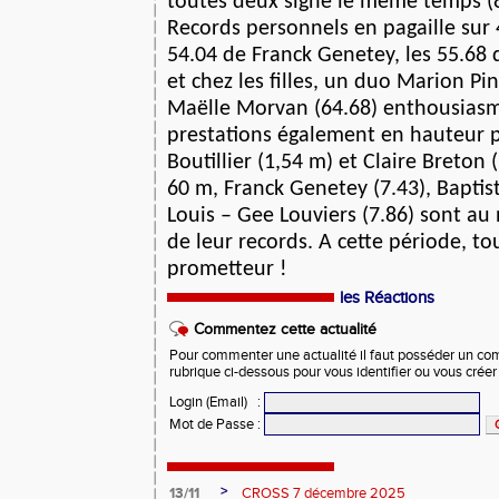
toutes deux signé le même temps (8
Records personnels en pagaille sur 
54.04 de Franck Genetey, les 55.68
et chez les filles, un duo Marion Pi
Maëlle Morvan (64.68) enthousiasma
prestations également en hauteur
Boutillier (1,54 m) et Claire Breton 
60 m, Franck Genetey (7.43), Baptis
Louis – Gee Louviers (7.86) sont au
de leur records. A cette période, to
prometteur !
les Réactions
Commentez cette actualité
Pour commenter une actualité il faut posséder un compt
rubrique ci-dessous pour vous identifier ou vous crée
Login (Email)
:
Mot de Passe
:
>
13/11
CROSS 7 décembre 2025