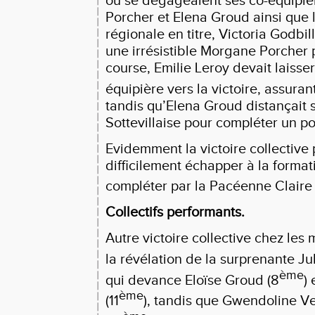
ou se dégageaient ses co-équipi
Porcher et Elena Groud ainsi que
régionale en titre, Victoria Godbil
une irrésistible Morgane Porcher 
course, Emilie Leroy devait laisser 
équipière vers la victoire, assurant
tandis qu’Elena Groud distançait s
Sottevillaise pour compléter un po
Evidemment la victoire collective 
difficilement échapper à la forma
compléter par la Pacéenne Claire 
Collectifs performants.
Autre victoire collective chez les 
la révélation de la surprenante Jul
ème
qui devance Eloïse Groud (8
)
ème
(11
), tandis que Gwendoline V