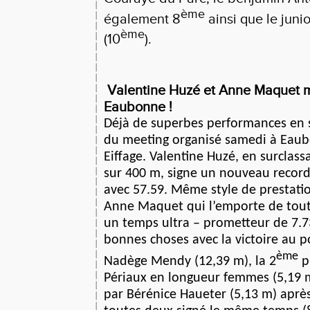
ème
également 8
ainsi que le juni
ème
(10
).
Valentine Huzé et Anne Maquet me
Eaubonne !
Déjà de superbes performances en sa
du meeting organisé samedi à Eaub
Eiffage. Valentine Huzé, en surclass
sur 400 m, signe un nouveau recor
avec 57.59. Même style de prestati
Anne Maquet qui l’emporte de tout
un temps ultra – prometteur de 7.73
bonnes choses avec la victoire au p
ème
Nadège Mendy (12,39 m), la 2
p
Périaux en longueur femmes (5,19 m
par Bérénice Haueter (5,13 m) après