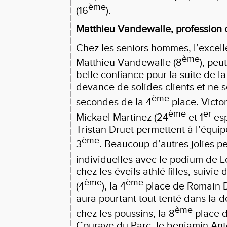
ème
(16
).
Matthieu Vandewalle, profession 
Chez les seniors hommes, l’excell
ème
Matthieu Vandewalle (8
), peu
belle confiance pour la suite de la
devance de solides clients et ne s
ème
secondes de la 4
place. Victo
ème
er
Mickael Martinez (24
et 1
esp
Tristan Druet permettent à l’équip
ème
3
. Beaucoup d’autres jolies 
individuelles avec le podium de L
chez les éveils athlé filles, suivie
ème
ème
(4
), la 4
place de Romain 
aura pourtant tout tenté dans la d
ème
chez les poussins, la 8
place d
Couraye du Parc, le benjamin Ant