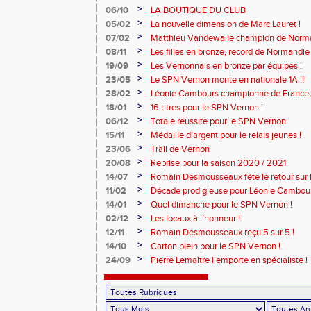
>
06/10
LA BOUTIQUE DU CLUB
>
05/02
La nouvelle dimension de Marc Lauret !
>
07/02
Matthieu Vandewalle champion de Norma
>
08/11
Les filles en bronze, record de Normandie 
>
19/09
Les Vernonnais en bronze par équipes !
>
23/05
Le SPN Vernon monte en nationale 1A !!!
>
28/02
Léonie Cambours championne de France, 
!
>
18/01
16 titres pour le SPN Vernon !
>
06/12
Totale réussite pour le SPN Vernon
>
15/11
Médaille d’argent pour le relais jeunes !
>
23/06
Trail de Vernon
>
20/08
Reprise pour la saison 2020 / 2021
>
14/07
Romain Desmousseaux fête le retour sur le
>
11/02
Décade prodigieuse pour Léonie Cambour
>
14/01
Quel dimanche pour le SPN Vernon !
>
02/12
Les locaux à l’honneur !
>
12/11
Romain Desmousseaux reçu 5 sur 5 !
>
14/10
Carton plein pour le SPN Vernon !
>
24/09
Pierre Lemaître l’emporte en spécialiste !