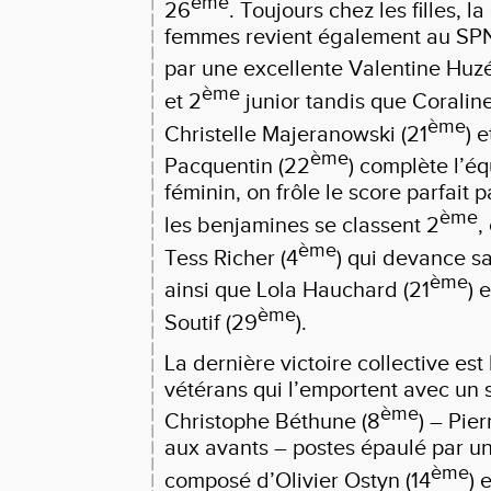
ème
26
. Toujours chez les filles, la
femmes revient également au S
par une excellente Valentine Huzé
ème
et 2
junior tandis que Coralin
ème
Christelle Majeranowski (21
) 
ème
Pacquentin (22
) complète l’é
féminin, on frôle le score parfait 
ème
les benjamines se classent 2
,
ème
Tess Richer (4
) qui devance s
ème
ainsi que Lola Hauchard (21
) 
ème
Soutif (29
).
La dernière victoire collective es
vétérans qui l’emportent avec un
ème
Christophe Béthune (8
) – Pie
aux avants – postes épaulé par u
ème
composé d’Olivier Ostyn (14
) 