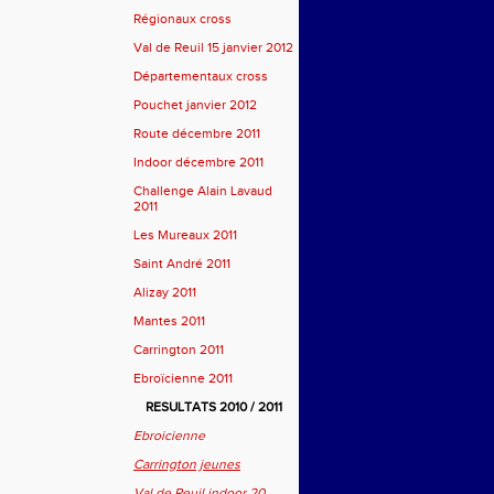
Régionaux cross
Val de Reuil 15 janvier 2012
Départementaux cross
Pouchet janvier 2012
Route décembre 2011
Indoor décembre 2011
Challenge Alain Lavaud
2011
Les Mureaux 2011
Saint André 2011
Alizay 2011
Mantes 2011
Carrington 2011
Ebroïcienne 2011
RESULTATS 2010 / 2011
Ebroicienne
Carrington jeunes
Val de Reuil indoor 20