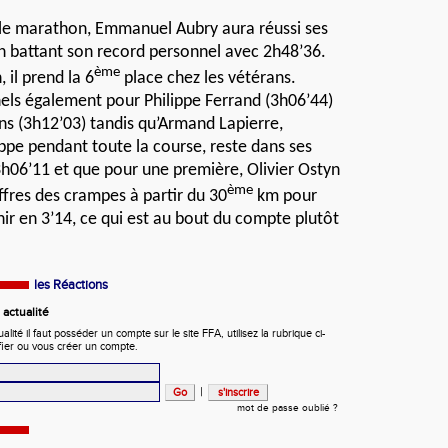
r le marathon, Emmanuel Aubry aura réussi ses
n battant son record personnel avec 2h48’36.
ème
 il prend la 6
place chez les vétérans.
els également pour Philippe Ferrand (3h06’44)
ens (3h12’03) tandis qu’Armand Lapierre,
ippe pendant toute la course, reste dans ses
h06’11 et que pour une première, Olivier Ostyn
ème
ffres des crampes à partir du 30
km pour
ir en 3’14, ce qui est au bout du compte plutôt
les Réactions
actualité
ité il faut posséder un compte sur le site FFA, utilisez la rubrique ci-
fier ou vous créer un compte.
|
mot de passe oublié ?