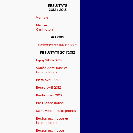
RESULTATS
2012 / 2013
Vernon
Mantes
Carrington
AG 2012
Résultats du 100 x 400 m
RESULTATS 2011/2012
Equip'Athlé 2012
Soirée demi fond et
lancers longs
Piste avril 2012
Route avril 2012
Route mars 2012
Pré France indoor
Saint André finale jeunes
Régionaux indoor et
lancers longs
Régionaux indoor