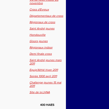
novembre
Cross d'Evreux
Départementaux de cross
Régionaux de cross
Saint André jeunes
Hondouville
Gisors jeunes
Régionaux indoor
Demi finale cross
Saint André jeunes mars
2011
Equip'Athlé hiver 2011
Soirée 1000 avril 2011
Challenge jeunes 15 mai
2011
Site de la LHNA
400 HAIES