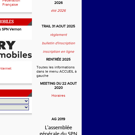
Fédération
2026
Française
été 2026
OBILES
TRAIL 31 AOUT 2025
u SPN Vernon
règlement
bulletin d'inscription
inscription en ligne
RENTRÉE 2025
Toutes les informations
Internet
dans le menu ACCUEIL à
gauche
MEETING DU 22 AOUT
2020
Horaires
AG 2019
L’assemblée
générale du SPN