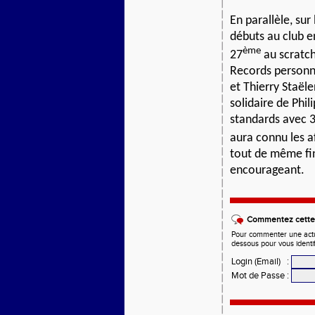
En parallèle, su
débuts au club e
ème
27
au scratch,
Records personn
et Thierry Staël
solidaire de Phil
standards avec 3
aura connu les a
tout de même fin
encourageant.
Commentez cette 
Pour commenter une actual
dessous pour vous identi
Login (Email)
:
Mot de Passe
: