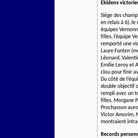
Ekidens victorie
Siège des champ
en relais à 6), l
équipes Vernonna
filles, l’équipe 
remporté une vi
Laure Funten (mo
Léonard, Valentin
Emilie Leroy et 
clou pour finir 
Du côté de l’équi
double objectif d
rempli avec un t
filles, Morgane 
Prochasson auron
Victor Amorim, 
montraient intrai
Records personn