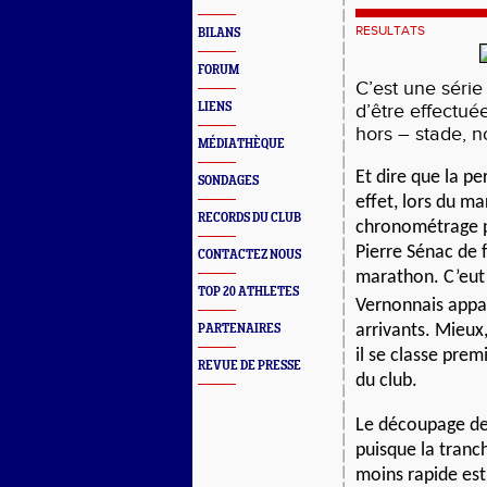
RESULTATS
BILANS
FORUM
C’est une série
LIENS
d’être effectu
hors – stade, 
MÉDIATHÈQUE
Et dire que la p
SONDAGES
effet, lors du m
RECORDS DU CLUB
chronométrage p
Pierre Sénac de 
CONTACTEZ NOUS
marathon. C’eut 
TOP 20 ATHLETES
Vernonnais appar
arrivants. Mieux
PARTENAIRES
il se classe pre
REVUE DE PRESSE
du club.
Le découpage de 
puisque la tranc
moins rapide est 