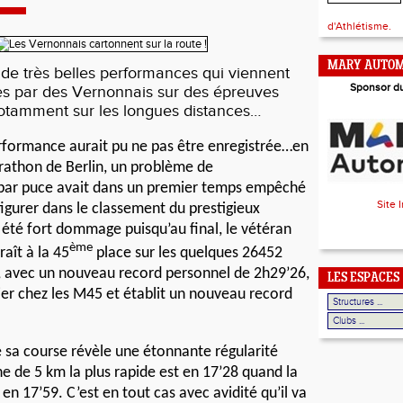
d'Athlétisme.
MARY AUTOM
 de très belles performances qui viennent
Sponsor d
ées par des Vernonnais sur des épreuves
notamment sur les longues distances…
erformance aurait pu ne pas être enregistrée…en
arathon de Berlin, un problème de
ar puce avait dans un premier temps empêché
Site 
figurer dans le classement du prestigieux
été fort dommage puisqu’au final, le vétéran
ème
aît à la 45
place sur les quelques 26452
, avec un nouveau record personnel de 2h29’26,
LES ESPACES
mier chez les M45 et établit un nouveau record
sa course révèle une étonnante régularité
he de 5 km la plus rapide est en 17’28 quand la
en 17’59. C’est en tout cas avec avidité qu’il va