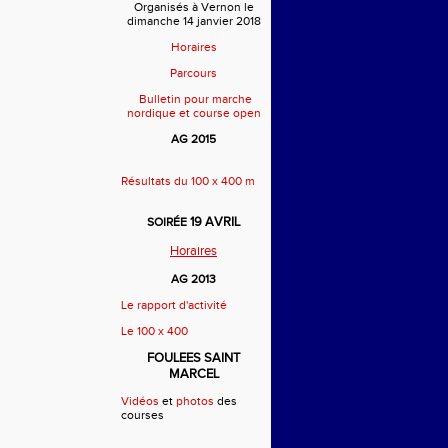
Organisés à Vernon le
dimanche 14 janvier 2018
Horaires
Parcours
Bulletin pour marche
nordique et course open
AG 2015
Résultats du 100 x 400 m
19 AVRIL
SOIRÉE
Horaires
AG 2013
Le rapport d'activité
Le 100 x 400
FOULEES SAINT
MARCEL
Vidéos
et
photos
des
courses