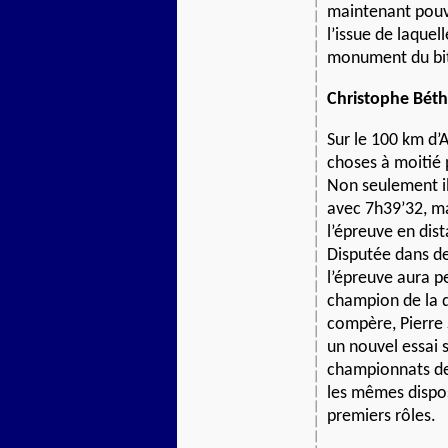
maintenant pouvo
l’issue de laque
monument du bi
Christophe Béthu
Sur le 100 km d’
choses à moitié 
Non seulement i
avec 7h39’32, ma
l’épreuve en dis
Disputée dans des
l’épreuve aura p
champion de la d
compère, Pierre 
un nouvel essai 
championnats de 
les mêmes disposi
premiers rôles.