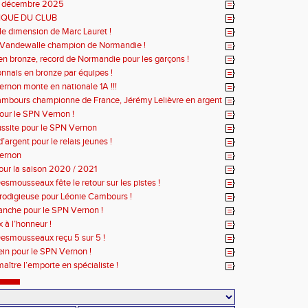
 décembre 2025
IQUE DU CLUB
le dimension de Marc Lauret !
 Vandewalle champion de Normandie !
s en bronze, record de Normandie pour les garçons !
nnais en bronze par équipes !
rnon monte en nationale 1A !!!
mbours championne de France, Jérémy Lelièvre en argent
pour le SPN Vernon !
ussite pour le SPN Vernon
’argent pour le relais jeunes !
Vernon
our la saison 2020 / 2021
smousseaux fête le retour sur les pistes !
odigieuse pour Léonie Cambours !
nche pour le SPN Vernon !
 à l’honneur !
esmousseaux reçu 5 sur 5 !
ein pour le SPN Vernon !
aître l’emporte en spécialiste !