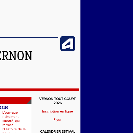
ERNON
VERNON TOUT COURT
2026
naire
Inscription en ligne
L'ouvrage
richement
Flyer
illustré, qui
retrace
l’Histoire de la
CALENDRIER ESTIVAL