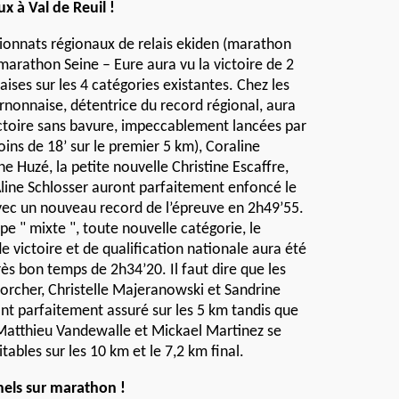
ux à Val de Reuil !
ionnats régionaux de relais ekiden (marathon
e marathon Seine – Eure aura vu la victoire de 2
ises sur les 4 catégories existantes. Chez les
Vernonnaise, détentrice du record régional, aura
ctoire sans bavure, impeccablement lancées par
ins de 18’ sur le premier 5 km), Coraline
e Huzé, la petite nouvelle Christine Escaffre,
Aline Schlosser auront parfaitement enfoncé le
avec un nouveau record de l’épreuve en 2h49’55.
pe " mixte ", toute nouvelle catégorie, le
e victoire et de qualification nationale aura été
rès bon temps de 2h34’20. Il faut dire que les
Porcher, Christelle Majeranowski et Sandrine
t parfaitement assuré sur les 5 km tandis que
Matthieu Vandewalle et Mickael Martinez se
tables sur les 10 km et le 7,2 km final.
els sur marathon !