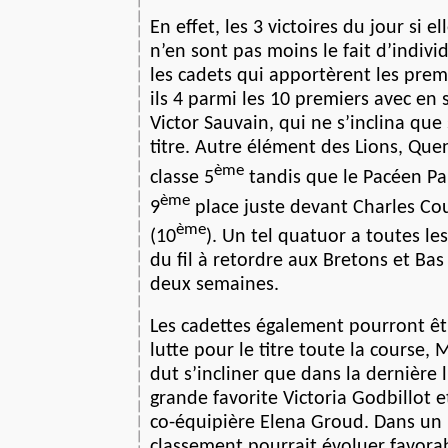
En effet, les 3 victoires du jour si el
n’en sont pas moins le fait d’individ
les cadets qui apportèrent les premi
ils 4 parmi les 10 premiers avec en 
Victor Sauvain, qui ne s’inclina que 
titre. Autre élément des Lions, Qu
ème
classe 5
tandis que le Pacéen P
ème
9
place juste devant Charles Co
ème
(10
). Un tel quatuor a toutes l
du fil à retordre aux Bretons et B
deux semaines.
Les cadettes également pourront êt
lutte pour le titre toute la course,
dut s’incliner que dans la dernière l
grande favorite Victoria Godbillot 
co-équipière Elena Groud. Dans un
classement pourrait évoluer favora