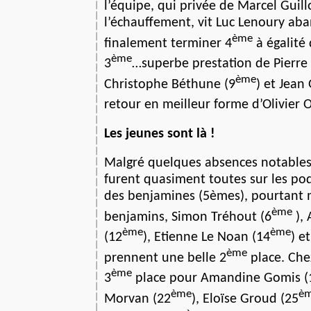
l’équipe, qui privée de Marcel Guil
l’échauffement, vit Luc Lenoury a
ème
finalement terminer 4
à égalité 
ème
3
…superbe prestation de Pierre
ème
Christophe Béthune (9
) et Jean 
retour en meilleur forme d’Olivier 
Les jeunes sont là !
Malgré quelques absences notables,
furent quasiment toutes sur les pod
des benjamines (5èmes), pourtant m
ème
benjamins, Simon Tréhout (6
), 
ème
ème
(12
), Etienne Le Noan (14
) e
ème
prennent une belle 2
place. Chez
ème
3
place pour Amandine Gomis (
ème
è
Morvan (22
), Eloïse Groud (25