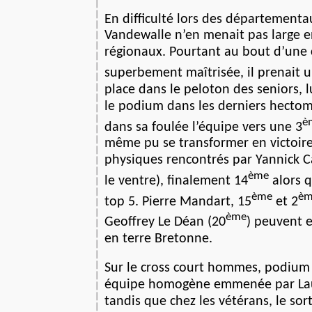
En difficulté lors des départementa
Vandewalle n’en menait pas large 
régionaux. Pourtant au bout d’une
superbement maîtrisée, il prenait u
place dans le peloton des seniors,
le podium dans les derniers hect
è
dans sa foulée l’équipe vers une 3
même pu se transformer en victoire
physiques rencontrés par Yannick C
ème
le ventre), finalement 14
alors qu
ème
èm
top 5. Pierre Mandart, 15
et 2
ème
Geoffrey Le Déan (20
) peuvent e
en terre Bretonne.
Sur le cross court hommes, podium
équipe homogène emmenée par La
tandis que chez les vétérans, le sor