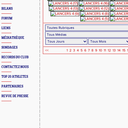
BILANS
FORUM
LIENS
MÉDIATHÈQUE
SONDAGES
<<
1
2
3
4
5
6
7
8
9
10
11
12
13
14
15
RECORDS DU CLUB
CONTACTEZ NOUS
TOP 20 ATHLETES
PARTENAIRES
REVUE DE PRESSE