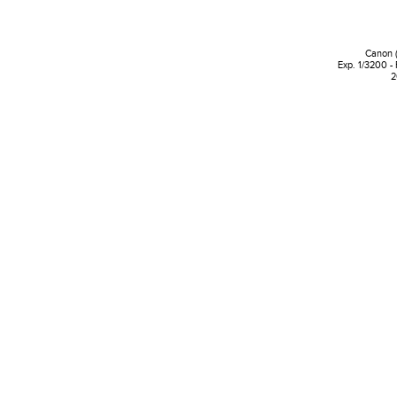
Canon 
Exp. 1/3200 -
2