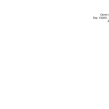
Canon 
Exp. 1/3200 -
2