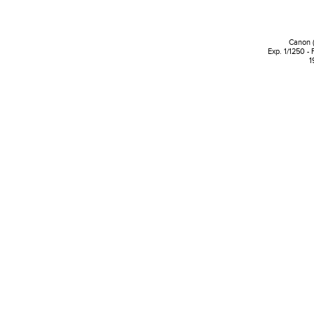
Canon 
Exp. 1/1250 -
1