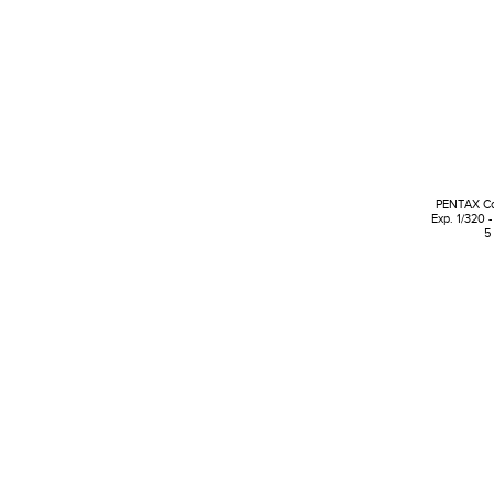
PENTAX Cor
Exp. 1/320 -
5