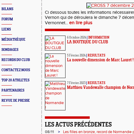
BILANS
Ci dessous toutes les informations nécessaire
Vernon qui de déroulera le dimanche 7 déce
FORUM
en lire plus
Vernonnet...
LIENS
6 Octobre 2024
|
INFORMATION
MÉDIATHÈQUE
LA BOUTIQUE DU CLUB
SONDAGES
5 Février 2024
|
RESULTATS
RECORDS DU CLUB
La nouvelle dimension de Marc Lauret !
CONTACTEZ NOUS
TOP 20 ATHLETES
7 Février 2023
|
RESULTATS
Matthieu Vandewalle champion de Nor
PARTENAIRES
REVUE DE PRESSE
LES ACTUS PRÉCÉDENTES
08/11
>
Les filles en bronze, record de Normandie p