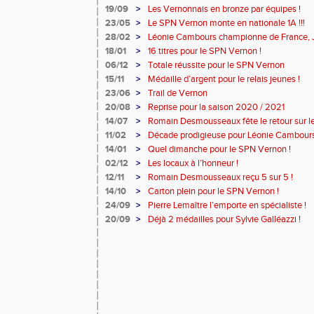
19/09
>
Les Vernonnais en bronze par équipes !
23/05
>
Le SPN Vernon monte en nationale 1A !!!
28/02
>
Léonie Cambours championne de France, Jé
18/01
>
16 titres pour le SPN Vernon !
06/12
>
Totale réussite pour le SPN Vernon
15/11
>
Médaille d’argent pour le relais jeunes !
23/06
>
Trail de Vernon
20/08
>
Reprise pour la saison 2020 / 2021
14/07
>
Romain Desmousseaux fête le retour sur les
11/02
>
Décade prodigieuse pour Léonie Cambours
14/01
>
Quel dimanche pour le SPN Vernon !
02/12
>
Les locaux à l’honneur !
12/11
>
Romain Desmousseaux reçu 5 sur 5 !
14/10
>
Carton plein pour le SPN Vernon !
24/09
>
Pierre Lemaître l’emporte en spécialiste !
20/09
>
Déjà 2 médailles pour Sylvie Galléazzi !