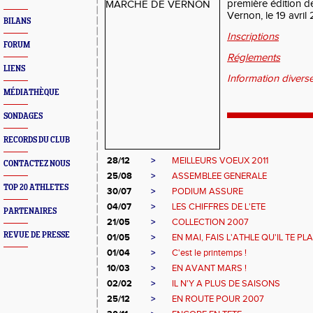
première édition 
Vernon, le 19 avril
BILANS
Inscriptions
FORUM
Réglements
LIENS
Information divers
MÉDIATHÈQUE
SONDAGES
RECORDS DU CLUB
28/12
>
MEILLEURS VOEUX 2011
CONTACTEZ NOUS
25/08
>
ASSEMBLEE GENERALE
TOP 20 ATHLETES
30/07
>
PODIUM ASSURE
04/07
>
LES CHIFFRES DE L'ETE
PARTENAIRES
21/05
>
COLLECTION 2007
REVUE DE PRESSE
01/05
>
EN MAI, FAIS L'ATHLE QU'IL TE PLA
01/04
>
C'est le printemps !
10/03
>
EN AVANT MARS !
02/02
>
IL N'Y A PLUS DE SAISONS
25/12
>
EN ROUTE POUR 2007