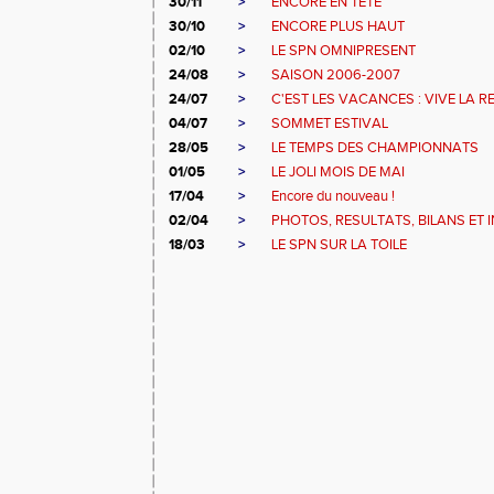
30/11
>
ENCORE EN TETE
30/10
>
ENCORE PLUS HAUT
02/10
>
LE SPN OMNIPRESENT
24/08
>
SAISON 2006-2007
24/07
>
C'EST LES VACANCES : VIVE LA R
04/07
>
SOMMET ESTIVAL
28/05
>
LE TEMPS DES CHAMPIONNATS
01/05
>
LE JOLI MOIS DE MAI
17/04
>
Encore du nouveau !
02/04
>
PHOTOS, RESULTATS, BILANS ET 
18/03
>
LE SPN SUR LA TOILE